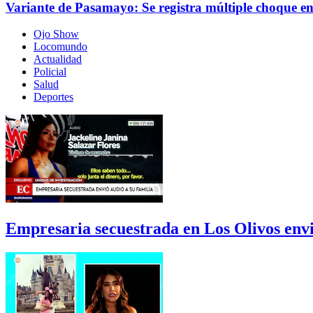
Variante de Pasamayo: Se registra múltiple choque ent
Ojo Show
Locomundo
Actualidad
Policial
Salud
Deportes
Empresaria secuestrada en Los Olivos envi