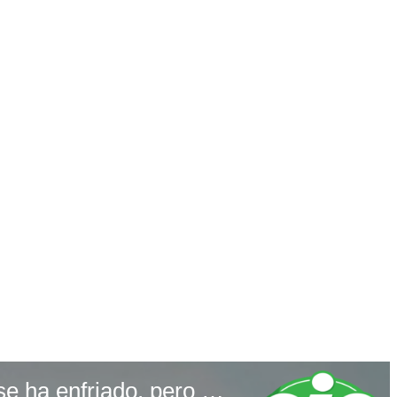
Reinaldo Dos Santos sobre Korina Rivadeneira y Mario Hart: “Esta relación se ha enfriado, pero estarán bien” | OJO