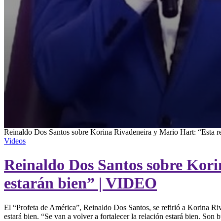
0
Reinaldo Dos Santos sobre Korina Rivadeneira y Mario Hart: “Esta rel
seconds
Videos
of
1
Reinaldo Dos Santos sobre Korin
minute,
59
seconds
Volume
estarán bien” | VIDEO
90%
El “Profeta de América”, Reinaldo Dos Santos, se refirió a Korina Riv
estará bien. “Se van a volver a fortalecer la relación estará bien. S