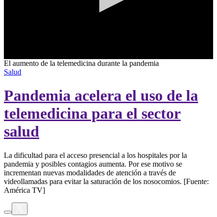
0
El aumento de la telemedicina durante la pandemia
seconds
Salud
of
3
Pandemia acelera el uso de la
minutes,
58
seconds
telemedicina para el sector
salud
La dificultad para el acceso presencial a los hospitales por la
pandemia y posibles contagios aumenta. Por ese motivo se
incrementan nuevas modalidades de atención a través de
videollamadas para evitar la saturación de los nosocomios. [Fuente:
América TV]