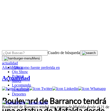
Cuadro de búsqueda
OJO
>
Menú
actualidad
Videos
Añadir
Ojo
como fuente preferida en
Ojo Show
Policial
Actualidad
Mujer
Locomundo
Actualidad
Deportes
Boulevard de Barranco tendrá
Boulevard de Barranco tendrá una estatua de Mafalda desde el 21 de
una estatua de Mafalda desde