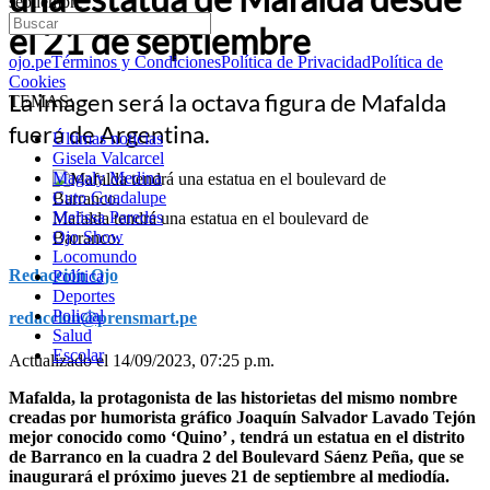
septiembre
el 21 de septiembre
ojo.pe
Términos y Condiciones
Política de Privacidad
Política de
Cookies
La imagen será la octava figura de Mafalda
TEMAS:
fuera de Argentina.
Últimas noticias
Gisela Valcarcel
Magaly Medina
Cuto Guadalupe
Melissa Paredes
Mafalda tendrá una estatua en el boulevard de
Ojo Show
Barranco.
Locomundo
Redacción Ojo
Política
Deportes
Policial
redaccion@prensmart.pe
Salud
Escolar
Actualizado el 14/09/2023, 07:25 p.m.
Mafalda, la protagonista de las historietas del mismo nombre
creadas por humorista gráfico Joaquín Salvador Lavado Tejón
mejor conocido como ‘Quino’ , tendrá un estatua en el distrito
de Barranco en la cuadra 2 del Boulevard Sáenz Peña, que se
inaugurará el próximo jueves 21 de septiembre al mediodía.