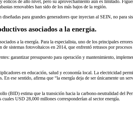
s y eólicos de alto nivel, pero su aprovechamiento aún es limitado. Fi
subastas renovables han sido de los más bajos de la región.
 diseñadas para grandes generadores que inyectan al SEIN, no para sist
uctivos asociados a la energía.
ciados a la energía. Para la especialista, uno de los principales errore
 de sistemas fotovoltaicos en 2014, que enfrentó retrasos por procesos a
gentes: garantizar presupuesto para operación y mantenimiento, implemen
tiplicadores en educación, salud y economía local. La electricidad permi
. En ese sentido, afirma que “la energía deja de ser únicamente un serv
ollo (BID) estima que la transición hacia la carbono-neutralidad del Pe
 cuales USD 28,000 millones corresponderían al sector energía.