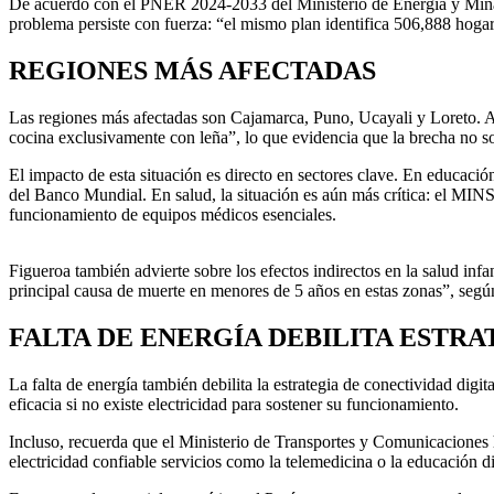
De acuerdo con el PNER 2024-2033 del Ministerio de Energía y Minas
problema persiste con fuerza: “el mismo plan identifica 506,888 hogares 
REGIONES MÁS AFECTADAS
Las regiones más afectadas son Cajamarca, Puno, Ucayali y Loreto. A 
cocina exclusivamente con leña”, lo que evidencia que la brecha no sol
El impacto de esta situación es directo en sectores clave. En educación
del Banco Mundial. En salud, la situación es aún más crítica: el MIN
funcionamiento de equipos médicos esenciales.
Figueroa también advierte sobre los efectos indirectos en la salud infa
principal causa de muerte en menores de 5 años en estas zonas”, segú
FALTA DE ENERGÍA DEBILITA ESTRA
La falta de energía también debilita la estrategia de conectividad digit
eficacia si no existe electricidad para sostener su funcionamiento.
Incluso, recuerda que el Ministerio de Transportes y Comunicaciones 
electricidad confiable servicios como la telemedicina o la educación di