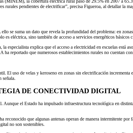
 (MINEM), la cobertura eléctrica rural pasó de 29.5% en 2007 a 65.3%
rurales pendientes de electrificar”, precisa Figueroa, al detallar la mag
ello se suma un dato que revela la profundidad del problema: en zonas 
o es eléctrica, sino también de acceso a servicios energéticos básicos 
, la especialista explica que el acceso a electricidad en escuelas está a
SA ha reportado que numerosos establecimientos rurales no cuentan con 
ntil. El uso de velas y keroseno en zonas sin electrificación incrementa
n señala.
TEGIA DE CONECTIVIDAD DIGITAL
al. Aunque el Estado ha impulsado infraestructura tecnológica en distinta
ha reconocido que algunas antenas operan de manera intermitente por fa
gital no son sostenibles.