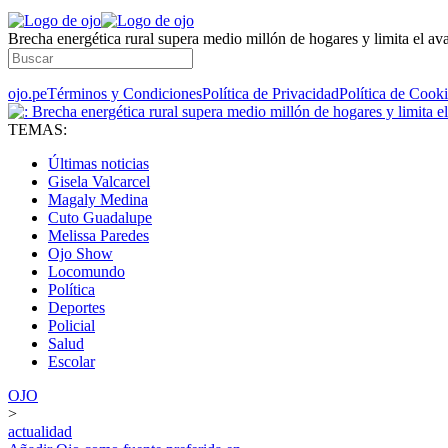
Brecha energética rural supera medio millón de hogares y limita el avanc
ojo.pe
Términos y Condiciones
Política de Privacidad
Política de Cook
TEMAS:
Últimas noticias
Gisela Valcarcel
Magaly Medina
Cuto Guadalupe
Melissa Paredes
Ojo Show
Locomundo
Política
Deportes
Policial
Salud
Escolar
OJO
>
actualidad