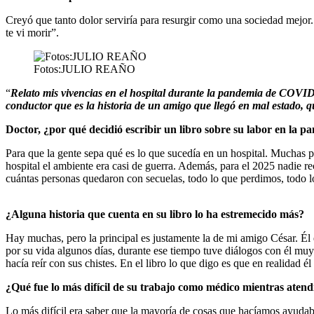
Creyó que tanto dolor serviría para resurgir como una sociedad mejor. 
te vi morir”.
Fotos:JULIO REAÑO
“
Relato mis vivencias en el hospital durante la pandemia de COVID-
conductor que es la historia de un amigo que llegó en mal estado, q
Doctor, ¿por qué decidió escribir un libro sobre su labor en la 
Para que la gente sepa qué es lo que sucedía en un hospital. Muchas p
hospital el ambiente era casi de guerra. Además, para el 2025 nadie r
cuántas personas quedaron con secuelas, todo lo que perdimos, todo l
¿Alguna historia que cuenta en su libro lo ha estremecido más?
Hay muchas, pero la principal es justamente la de mi amigo César. Él
por su vida algunos días, durante ese tiempo tuve diálogos con él muy 
hacía reír con sus chistes. En el libro lo que digo es que en realidad él
¿Qué fue lo más difícil de su trabajo como médico mientras atend
Lo más difícil era saber que la mayoría de cosas que hacíamos ayuda