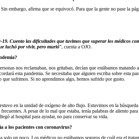
Sin embargo, afirma que se equivocó. Para que la gente no pase la página
19. Cuento las dificultades que tuvimos que superar los médicos com
ue luchó por vivir, pero murió
”, cuenta a OJO.
pandemia?
ersonas nos reclamaban, nos gritaban, decían que estábamos matando a s
ecordará esta pandemia. Se necesitaba que alguien escriba sobre esta par
o que sufrimos. Si no aprendimos algo, hemos sufrido por gusto.
 estuvo en la unidad de oxígeno de alto flujo. Estuvimos en la búsqued
frecuentes. A pesar de lo mal que estaba, tenía palabras de aliento par
 llegó al hospital para ayudar, no para conservar su vida.
ía a los pacientes con coronavirus?
ba solo un poco. Los médicos no estábamos seguros de cuál era el tra