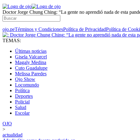
Doctor Jorge Chung Ching: “La gente no aprendió nada de esta pan
ojo.pe
Términos y Condiciones
Política de Privacidad
Política de Cook
TEMAS:
Últimas noticias
Gisela Valcarcel
Magaly Medina
Cuto Guadalupe
Melissa Paredes
Ojo Show
Locomundo
Política
Deportes
Policial
Salud
Escolar
OJO
>
actualidad