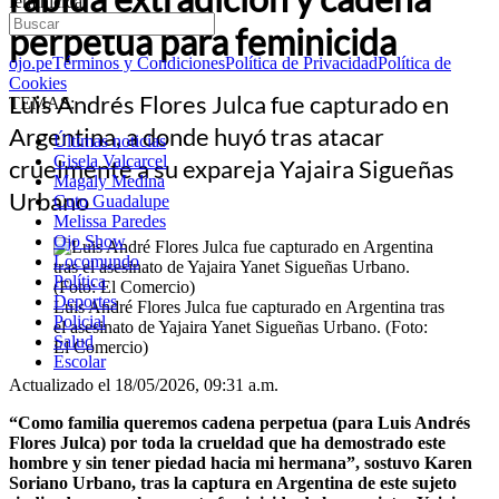
feminicida
perpetua para feminicida
ojo.pe
Términos y Condiciones
Política de Privacidad
Política de
Cookies
Luis Andrés Flores Julca fue capturado en
TEMAS:
Argentina, a donde huyó tras atacar
Últimas noticias
Gisela Valcarcel
cruelmente a su expareja Yajaira Sigueñas
Magaly Medina
Urbano
Cuto Guadalupe
Melissa Paredes
Ojo Show
Locomundo
Política
Deportes
Luis André Flores Julca fue capturado en Argentina tras
Policial
el asesinato de Yajaira Yanet Sigueñas Urbano. (Foto:
Salud
El Comercio)
Escolar
Actualizado el 18/05/2026, 09:31 a.m.
“Como familia queremos cadena perpetua (para Luis Andrés
Flores Julca) por toda la crueldad que ha demostrado este
hombre y sin tener piedad hacia mi hermana”, sostuvo Karen
Soriano Urbano, tras la captura en Argentina de este sujeto