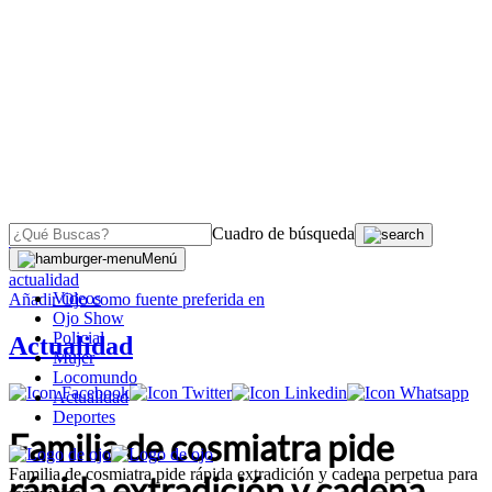
Cuadro de búsqueda
OJO
>
Menú
actualidad
Videos
Añadir
Ojo
como fuente preferida en
Ojo Show
Policial
Actualidad
Mujer
Locomundo
Actualidad
Deportes
Familia de cosmiatra pide
Familia de cosmiatra pide rápida extradición y cadena perpetua para
rápida extradición y cadena