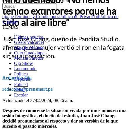
extintores porque ha sido al aire libre”
tenido extintores porque ha
ojo.pe
Términos y Condiciones
Política de Privacidad
Política de
sido al aire libre”
Cookies
TEMAS:
Últimas noticias
Juan José Chang, dueño de Pandita Studio,
Gisela Valcarcel
afirma que la mujer vertió el ron en la fogata
Magaly Medina
Cuto Guadalupe
sin su autorización.
Melissa Paredes
Ojo Show
Locomundo
Política
Redacción Ojo
Deportes
Policial
redaccion@prensmart.pe
Salud
Escolar
Actualizado el 27/04/2024, 08:26 a.m.
Después de conocerse la situación vivida por unos niños en una
sesión fotográfica, el dueño del estudio, Juan José Chang,
decidió pronunciarse al respecto y dar su versión de lo que
sucedió el pasado miércoles.