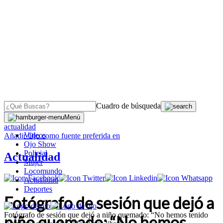
Cuadro de búsqueda
OJO
>
Menú
actualidad
Videos
Añadir
Ojo
como fuente preferida en
Ojo Show
Policial
Actualidad
Mujer
Locomundo
Actualidad
Deportes
Fotógrafo de sesión que dejó a
Fotógrafo de sesión que dejó a niño quemado: “No hemos tenido
niño quemado: “No hemos