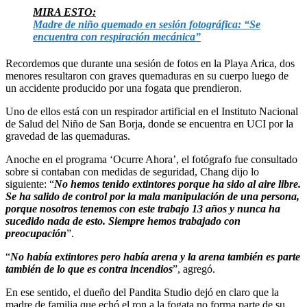
MIRA ESTO:
Madre de niño quemado en sesión fotográfica: “Se
encuentra con respiración mecánica”
Recordemos que durante una sesión de fotos en la Playa Arica, dos
menores resultaron con graves quemaduras en su cuerpo luego de
un accidente producido por una fogata que prendieron.
Uno de ellos está con un respirador artificial en el Instituto Nacional
de Salud del Niño de San Borja, donde se encuentra en UCI por la
gravedad de las quemaduras.
Anoche en el programa ‘Ocurre Ahora’, el fotógrafo fue consultado
sobre si contaban con medidas de seguridad, Chang dijo lo
siguiente: “
No hemos tenido extintores porque ha sido al aire libre.
Se ha salido de control por la mala manipulación de una persona,
porque nosotros tenemos con este trabajo 13 años y nunca ha
sucedido nada de esto. Siempre hemos trabajado con
preocupación
”.
“
No había extintores pero había arena y la arena también es parte
también de lo que es contra incendios
”, agregó.
En ese sentido, el dueño del Pandita Studio dejó en claro que la
madre de familia que echó el ron a la fogata no forma parte de su