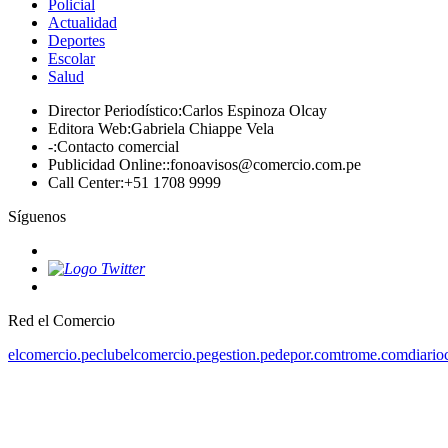
Policial
Actualidad
Deportes
Escolar
Salud
Director Periodístico
:
Carlos Espinoza Olcay
Editora Web
:
Gabriela Chiappe Vela
-
:
Contacto comercial
Publicidad Online:
:
fonoavisos@comercio.com.pe
Call Center
:
+51 1708 9999
Síguenos
Red el Comercio
elcomercio.pe
clubelcomercio.pe
gestion.pe
depor.com
trome.com
diario