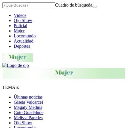
Cuadro de búsqueda
Videos
Ojo Show
Policial
Mujer
Locomundo
Actualidad
Deportes
TEMAS:
Últimas noticias
Gisela Valcarcel
Magaly Medina
Cuto Guadalupe
Melissa Paredes
Ojo Show
Locomundo