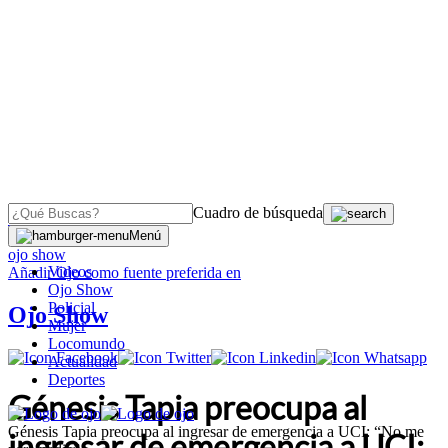
Cuadro de búsqueda
OJO
>
Menú
ojo show
Videos
Añadir
Ojo
como fuente preferida en
Ojo Show
Policial
Ojo Show
Mujer
Locomundo
Actualidad
Deportes
Génesis Tapia preocupa al
Génesis Tapia preocupa al ingresar de emergencia a UCI: “No me
ingresar de emergencia a UCI: