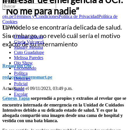
para nadie”
“No me para nadie”
ojo.pe
Términos y Condiciones
Política de Privacidad
Política de
Cookies
La modelo se encontraría delicada de salud.
TEMAS:
Sin embargo, no reveló cuál sería el motivo
Últimas noticias
Gisela Valcarcel
exacto de su internamiento
Magaly Medina
Cuto Guadalupe
Melissa Paredes
Ojo Show
Redacción Ojo
Locomundo
Política
redaccion@prensmart.pe
Deportes
Policial
Actualizado el 09/11/2023, 03:49 p.m.
Salud
Escolar
Génesis Tapia
sorprendió a propios y extraños al revelar que se
encuentra internada de emergencia en la Unidad de Cuidados
Intensivos debido a su delicado estado de salud. Y es que la
abogada compartió una imagen desde una cama de hospital y
vestida con una bata blanca.