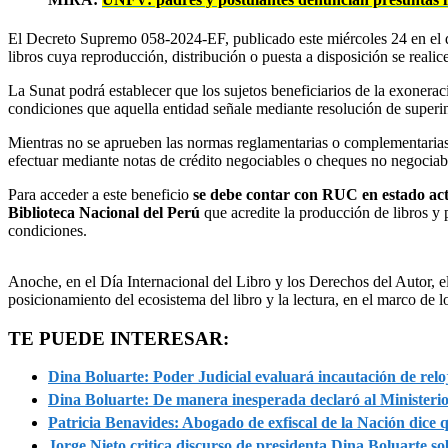
El Decreto Supremo 058-2024-EF, publicado este miércoles 24 en el 
libros cuya reproducción, distribución o puesta a disposición se reali
La Sunat podrá establecer que los sujetos beneficiarios de la exoneraci
condiciones que aquella entidad señale mediante resolución de superi
Mientras no se aprueben las normas reglamentarias o complementarias de
efectuar mediante notas de crédito negociables o cheques no negociable
Para acceder a este beneficio
se debe contar con RUC en estado act
Biblioteca Nacional del Perú
que acredite la producción de libros y 
condiciones.
Anoche, en el Día Internacional del Libro y los Derechos del Autor,
posicionamiento del ecosistema del libro y la lectura, en el marco de 
TE PUEDE INTERESAR:
Dina Boluarte: Poder Judicial evaluará incautación de relo
Dina Boluarte: De manera inesperada declaró al Ministerio
Patricia Benavides: Abogado de exfiscal de la Nación dice 
Jorge Nieto critica discurso de presidenta Dina Boluarte so