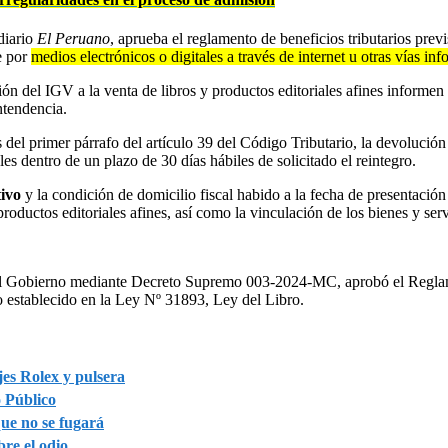
diario
El Peruano
, aprueba el reglamento de beneficios tributarios prev
ce por
medios electrónicos o digitales a través de internet u otras vías inf
ón del IGV a la venta de libros y productos editoriales afines informen e
ntendencia.
l primer párrafo del artículo 39 del Código Tributario, la devolución de
s dentro de un plazo de 30 días hábiles de solicitado el reintegro.
ivo
y la condición de domicilio fiscal habido a la fecha de presentación
productos editoriales afines, así como la vinculación de los bienes y ser
 el Gobierno mediante Decreto Supremo 003-2024-MC, aprobó el Reglamen
lo establecido en la Ley Nº 31893, Ley del Libro.
jes Rolex y pulsera
 Público
que no se fugará
bre el odio