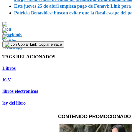
Este jueves 25 de abril empieza pago de Fonavi: Link para s
Patricia Benavides: buscan evitar que la fiscal escape del pa
Copiar enlace
TAGS RELACIONADOS
Libros
IGV
libros electrónicos
ley del libro