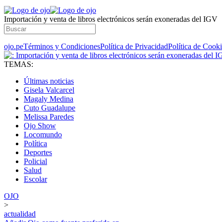
Importación y venta de libros electrónicos serán exoneradas del IGV
ojo.pe
Términos y Condiciones
Política de Privacidad
Política de Cook
TEMAS:
Últimas noticias
Gisela Valcarcel
Magaly Medina
Cuto Guadalupe
Melissa Paredes
Ojo Show
Locomundo
Política
Deportes
Policial
Salud
Escolar
OJO
>
actualidad