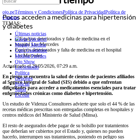
ojo.pe
Términos y Condiciones
Política de Privacidad
Política de
Pocos acceden a medicinas para hipertensión
Cookies
TEMAS:
y diabetes
Últimas noticias
Gisela Valcarcel
Magaly Medina
Equipos deteriorados y falta de medicina en el hospital
Cuto Guadalupe
Las Mercedes
Melissa Paredes
Ojo Show
Actualizado el 29/05/2026, 07:29 a.m.
Locomundo
Política
En riesgo se encuentra la salud de cientos de pacientes afiliados
Deportes
al Seguro Integral de Salud (SIS) debido a que enfrentan
Policial
dificultades para acceder a medicamentos esenciales para tratar
Salud
enfermedades crónicas como diabetes e hipertensión.
Escolar
Un estudio de Videnza Consultores advierte que solo el 44 % de las
recetas médicas prescritas son entregadas completas en hospitales y
centros médicos del Ministerio de Salud (Minsa).
El resto de asegurados debe pagar de su bolsillo por tratamientos
que deberían ser cubiertos por el Estado y, quienes no pueden
hacerlo, interrumpen sus tratamientos, poniendo en peligro sus