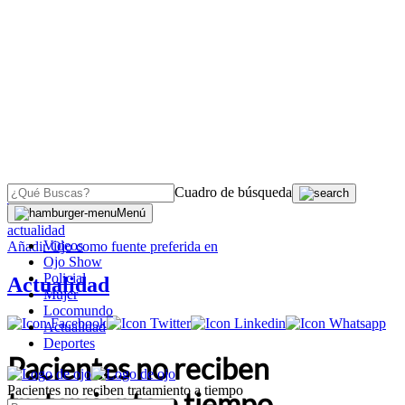
Cuadro de búsqueda
OJO
>
Menú
actualidad
Videos
Añadir
Ojo
como fuente preferida en
Ojo Show
Policial
Actualidad
Mujer
Locomundo
Actualidad
Deportes
Pacientes no reciben
Pacientes no reciben tratamiento a tiempo
tratamiento a tiempo