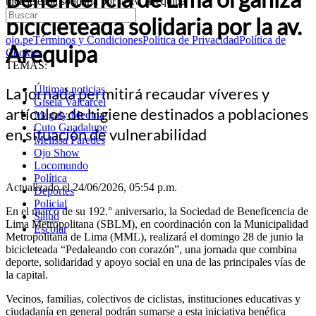
bicicleteada solidaria por la av. Arequipa
bicicleteada solidaria por la av.
ojo.pe
Términos y Condiciones
Política de Privacidad
Política de
Arequipa
Cookies
TEMAS:
Últimas noticias
La jornada permitirá recaudar víveres y
Gisela Valcarcel
artículos de higiene destinados a poblaciones
Magaly Medina
Cuto Guadalupe
en situación de vulnerabilidad
Melissa Paredes
Ojo Show
Locomundo
Política
Actualizado el 24/06/2026, 05:54 p.m.
Deportes
Policial
En el marco de su 192.° aniversario, la Sociedad de Beneficencia de
Salud
Lima Metropolitana (SBLM), en coordinación con la Municipalidad
Escolar
Metropolitana de Lima (MML), realizará el domingo 28 de junio la
bicicleteada “Pedaleando con corazón”, una jornada que combina
deporte, solidaridad y apoyo social en una de las principales vías de
la capital.
Vecinos, familias, colectivos de ciclistas, instituciones educativas y
ciudadanía en general podrán sumarse a esta iniciativa benéfica