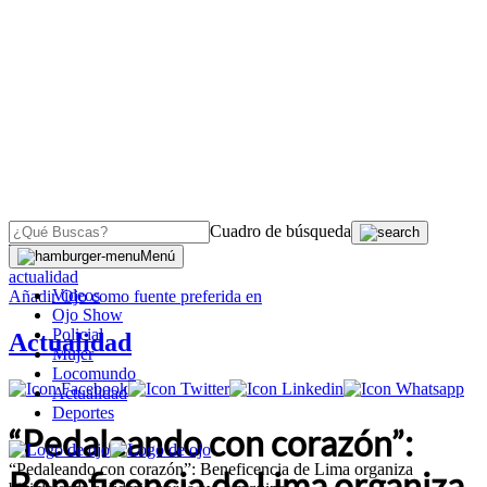
Cuadro de búsqueda
OJO
>
Menú
actualidad
Videos
Añadir
Ojo
como fuente preferida en
Ojo Show
Policial
Actualidad
Mujer
Locomundo
Actualidad
Deportes
“Pedaleando con corazón”:
“Pedaleando con corazón”: Beneficencia de Lima organiza
Beneficencia de Lima organiza