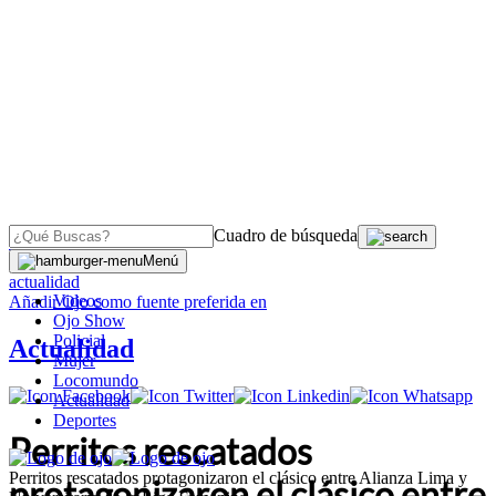
Cuadro de búsqueda
OJO
>
Menú
actualidad
Videos
Añadir
Ojo
como fuente preferida en
Ojo Show
Policial
Actualidad
Mujer
Locomundo
Actualidad
Deportes
Perritos rescatados
Perritos rescatados protagonizaron el clásico entre Alianza Lima y
protagonizaron el clásico entre