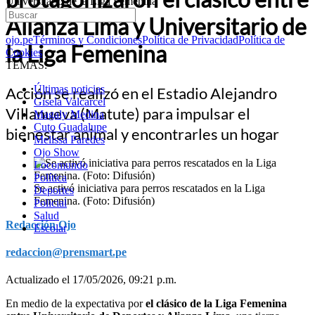
Universitario de la Liga Femenina
Alianza Lima y Universitario de
ojo.pe
Términos y Condiciones
Política de Privacidad
Política de
la Liga Femenina
Cookies
TEMAS:
Últimas noticias
Acción se realizó en el Estadio Alejandro
Gisela Valcarcel
Villanueva (Matute) para impulsar el
Magaly Medina
Cuto Guadalupe
bienestar animal y encontrarles un hogar
Melissa Paredes
Ojo Show
Locomundo
Política
Se activó iniciativa para perros rescatados en la Liga
Deportes
Femenina. (Foto: Difusión)
Policial
Salud
Redacción Ojo
Escolar
redaccion@prensmart.pe
Actualizado el 17/05/2026, 09:21 p.m.
En medio de la expectativa por
el clásico de la Liga Femenina