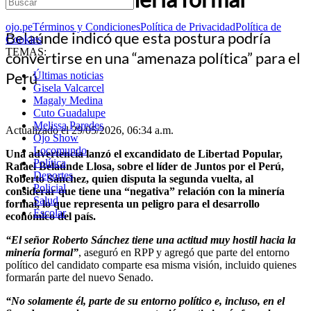
ojo.pe
Términos y Condiciones
Política de Privacidad
Política de
Belaúnde indicó que esta postura podría
Cookies
TEMAS:
convertirse en una “amenaza política” para el
Perú
Últimas noticias
Gisela Valcarcel
Magaly Medina
Cuto Guadalupe
Melissa Paredes
Actualizado el 29/05/2026, 06:34 a.m.
Ojo Show
Locomundo
Una advertencia lanzó el excandidato de Libertad Popular,
Política
Rafael Belaúnde Llosa, sobre el líder de Juntos por el Perú,
Deportes
Roberto Sánchez, quien disputa la segunda vuelta, al
Policial
considerar que tiene una “negativa” relación con la minería
Salud
formal, lo que representa un peligro para el desarrollo
Escolar
económico del país.
“El señor Roberto Sánchez tiene una actitud muy hostil hacia la
minería formal”
, aseguró en RPP y agregó que parte del entorno
político del candidato comparte esa misma visión, incluido quienes
formarán parte del nuevo Senado.
“No solamente él, parte de su entorno político e, incluso, en el