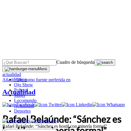
Cuadro de búsqueda
OJO
>
Menú
actualidad
Videos
Añadir
Ojo
como fuente preferida en
Ojo Show
Policial
Actualidad
Mujer
Locomundo
Actualidad
Deportes
Rafael Belaúnde: “Sánchez es
Rafael Belaúnde: “Sánchez es hostil con minería formal”
hostil con minería formal”