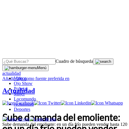
Cuadro de búsqueda
OJO
>
Menú
actualidad
Videos
Añadir
Ojo
como fuente preferida en
Ojo Show
Policial
Actualidad
Mujer
Locomundo
Actualidad
Deportes
Sube demanda del emoliente:
Sube demanda del emoliente: en un día frío pueden vender hasta 120
en un día frío pueden vender