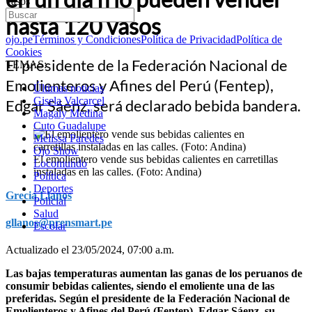
vasos
hasta 120 vasos
ojo.pe
Términos y Condiciones
Política de Privacidad
Política de
Cookies
El presidente de la Federación Nacional de
TEMAS:
Emolienteros y Afines del Perú (Fentep),
Últimas noticias
Gisela Valcarcel
Edgar Sáenz, será declarado bebida bandera.
Magaly Medina
Cuto Guadalupe
Melissa Paredes
Ojo Show
El emolientero vende sus bebidas calientes en carretillas
Locomundo
instaladas en las calles. (Foto: Andina)
Política
Deportes
Grecia Llanos
Policial
Salud
gllanos@prensmart.pe
Escolar
Actualizado el 23/05/2024, 07:00 a.m.
Las bajas temperaturas aumentan las ganas de los peruanos de
consumir bebidas calientes, siendo el emoliente una de las
preferidas. Según el presidente de la Federación Nacional de
Emolienteros y Afines del Perú (Fentep), Edgar Sáenz, su