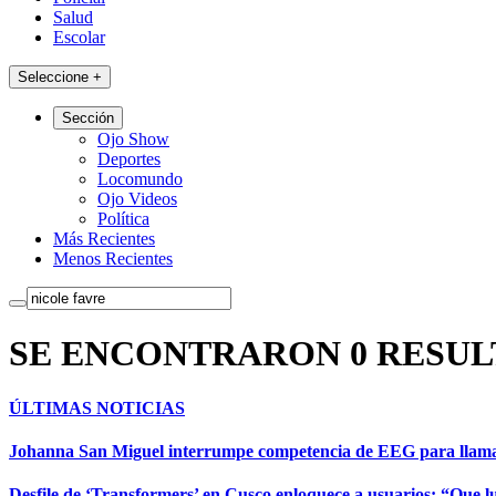
Salud
Escolar
Seleccione
+
Sección
Ojo Show
Deportes
Locomundo
Ojo Videos
Política
Más Recientes
Menos Recientes
SE ENCONTRARON 0 RESUL
ÚLTIMAS NOTICIAS
Johanna San Miguel interrumpe competencia de EEG para llam
Desfile de ‘Transformers’ en Cusco enloquece a usuarios: “Que l