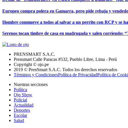
Europeo compra polera en Gamarra, pero pide rebaja y vendedor
Hombre conmueve a todos al salvar a un perrito con RCP y se hace
Serenos tocan timbre de casa en madrugada y salen corriendo: “
PRENSMART S.A.C.
Prensmart Calle Paracas #532, Pueblo Libre, Lima - Perú
Copyright © ojo.pe
2019 © PrenSmart S.A.C. Todos los derechos reservados
Términos y Condiciones
Política de Privacidad
Política de Cook
Nuestras secciones
Política
Ojo Show
Policial
Actualidad
Deportes
Escolar
Salud