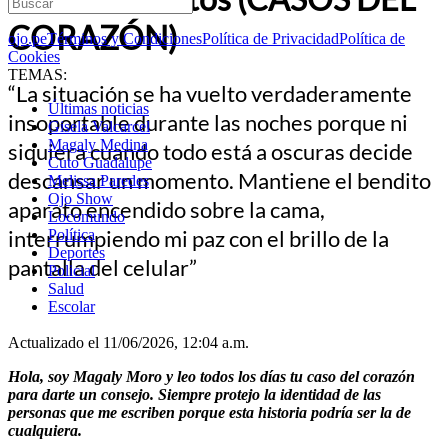
CORAZÓN)
ojo.pe
Términos y Condiciones
Política de Privacidad
Política de
Cookies
TEMAS:
“La situación se ha vuelto verdaderamente
Últimas noticias
insoportable durante las noches porque ni
Gisela Valcarcel
Magaly Medina
siquiera cuando todo está a oscuras decide
Cuto Guadalupe
descansar un momento. Mantiene el bendito
Melissa Paredes
Ojo Show
aparato encendido sobre la cama,
Locomundo
interrumpiendo mi paz con el brillo de la
Política
Deportes
pantalla del celular”
Policial
Salud
Escolar
Actualizado el 11/06/2026, 12:04 a.m.
Hola, soy Magaly Moro y leo todos los días tu caso del corazón
para darte un consejo. Siempre protejo la identidad de las
personas que me escriben porque esta historia podría ser la de
cualquiera.