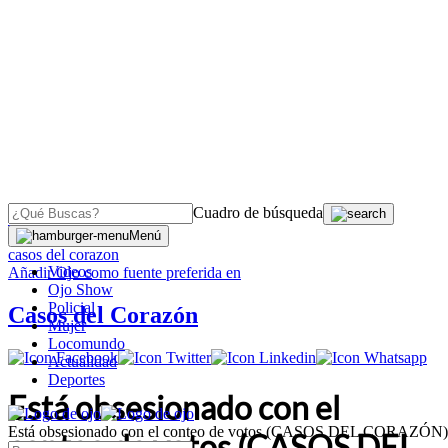
Cuadro de búsqueda
OJO
>
Menú
casos del corazon
Videos
Añadir
Ojo
como fuente preferida en
Ojo Show
Policial
Casos del Corazón
Mujer
Locomundo
Actualidad
Deportes
Está obsesionado con el
Está obsesionado con el conteo de votos (CASOS DEL CORAZÓN)
conteo de votos (CASOS DEL