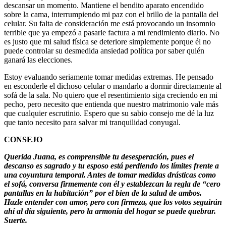
descansar un momento. Mantiene el bendito aparato encendido
sobre la cama, interrumpiendo mi paz con el brillo de la pantalla del
celular. Su falta de consideración me está provocando un insomnio
terrible que ya empezó a pasarle factura a mi rendimiento diario. No
es justo que mi salud física se deteriore simplemente porque él no
puede controlar su desmedida ansiedad política por saber quién
ganará las elecciones.
Estoy evaluando seriamente tomar medidas extremas. He pensado
en esconderle el dichoso celular o mandarlo a dormir directamente al
sofá de la sala. No quiero que el resentimiento siga creciendo en mi
pecho, pero necesito que entienda que nuestro matrimonio vale más
que cualquier escrutinio. Espero que su sabio consejo me dé la luz
que tanto necesito para salvar mi tranquilidad conyugal.
CONSEJO
Querida Juana, es comprensible tu desesperación, pues el
descanso es sagrado y tu esposo está perdiendo los límites frente a
una coyuntura temporal. Antes de tomar medidas drásticas como
el sofá, conversa firmemente con él y establezcan la regla de “cero
pantallas en la habitación” por el bien de la salud de ambos.
Hazle entender con amor, pero con firmeza, que los votos seguirán
ahí al día siguiente, pero la armonía del hogar se puede quebrar.
Suerte.