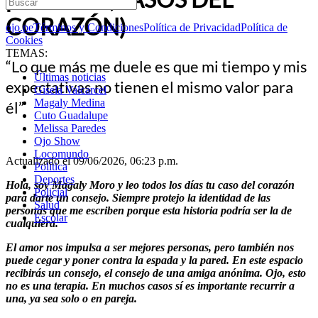
CORAZÓN)
ojo.pe
Términos y Condiciones
Política de Privacidad
Política de
Cookies
TEMAS:
“Lo que más me duele es que mi tiempo y mis
Últimas noticias
expectativas no tienen el mismo valor para
Gisela Valcarcel
Magaly Medina
él”
Cuto Guadalupe
Melissa Paredes
Ojo Show
Locomundo
Actualizado el 09/06/2026, 06:23 p.m.
Política
Deportes
Hola, soy Magaly Moro y leo todos los días tu caso del corazón
Policial
para darte un consejo. Siempre protejo la identidad de las
Salud
personas que me escriben porque esta historia podría ser la de
Escolar
cualquiera.
El amor nos impulsa a ser mejores personas, pero también nos
puede cegar y poner contra la espada y la pared. En este espacio
recibirás un consejo, el consejo de una amiga anónima. Ojo, esto
no es una terapia. En muchos casos sí es importante recurrir a
una, ya sea solo o en pareja.