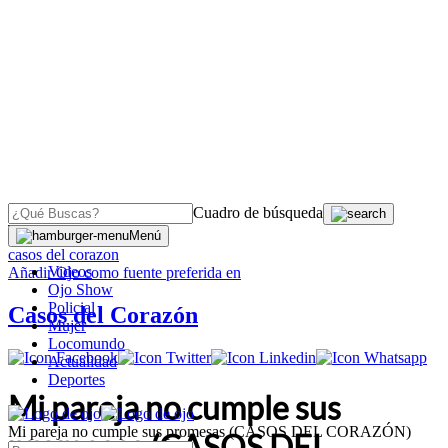
Cuadro de búsqueda
OJO
>
Menú
casos del corazon
Videos
Añadir
Ojo
como fuente preferida en
Ojo Show
Policial
Casos del Corazón
Mujer
Locomundo
Actualidad
Deportes
Mi pareja no cumple sus
Mi pareja no cumple sus promesas (CASOS DEL CORAZÓN)
promesas (CASOS DEL