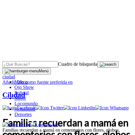
Cuadro de búsqueda
OJO
>
Menú
ciudad
Videos
Añadir
Ojo
como fuente preferida en
Ojo Show
Policial
Ciudad
Mujer
Locomundo
Actualidad
Deportes
Familias recuerdan a mamá en
Familias recuerdan a mamá en cementerios con flores, globos,
cementerios con flores, globos,