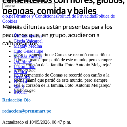
bebidas, comida y bailes
bebidas, comida y bailes
ojo.pe
Términos y Condiciones
Política de Privacidad
Política de
Cookies
Mamás difuntas están presentes para los
TEMAS:
peruanos que, en grupo, acudieron a
Últimas noticias
Gisela Valcarcel
camposantos
Magaly Medina
Cuto Guadalupe
Melissa Paredes
Ojo Show
Locomundo
Política
En el cementerio de Comas se recordó con cariño a la
Deportes
buena mamá que partió de este mundo, pero siempre
Policial
está el corazón de la familia. Foto: Antonio Melgarejo/
Salud
@photo.gec
Escolar
Redacción Ojo
redaccion@prensmart.pe
Actualizado el 10/05/2026, 08:47 p.m.