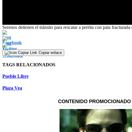
0
Serenos detienen el tránsito para rescatar a perrita con pata fractura
seconds
of
0
seconds
Volume
90%
Copiar enlace
TAGS RELACIONADOS
Pueblo Libre
Plaza Vea