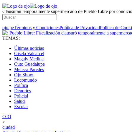
Clausuran temporalmente supermercado de Pueblo Libre por condicio
ojo.pe
Términos y Condiciones
Política de Privacidad
Política de Cook
TEMAS:
Últimas noticias
Gisela Valcarcel
Magaly Medina
Cuto Guadalupe
Melissa Paredes
Ojo Show
Locomundo
Política
Deportes
Policial
Salud
Escolar
OJO
>
ciudad