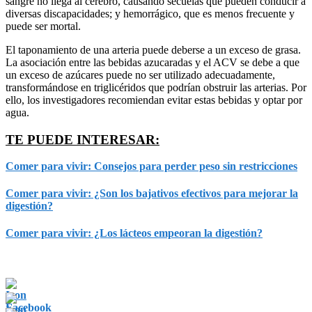
sangre no llega al cerebro, causando secuelas que pueden conducir a
diversas discapacidades; y hemorrágico, que es menos frecuente y
puede ser mortal.
El taponamiento de una arteria puede deberse a un exceso de grasa.
La asociación entre las bebidas azucaradas y el ACV se debe a que
un exceso de azúcares puede no ser utilizado adecuadamente,
transformándose en triglicéridos que podrían obstruir las arterias. Por
ello, los investigadores recomiendan evitar estas bebidas y optar por
agua.
TE PUEDE INTERESAR:
Comer para vivir: Consejos para perder peso sin restricciones
Comer para vivir: ¿Son los bajativos efectivos para mejorar la
digestión?
Comer para vivir: ¿Los lácteos empeoran la digestión?