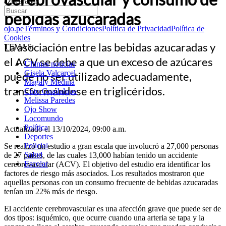
azucaradas
bebidas azucaradas
ojo.pe
Términos y Condiciones
Política de Privacidad
Política de
Cookies
La asociación entre las bebidas azucaradas y
TEMAS:
el ACV se debe a que un exceso de azúcares
Últimas noticias
Gisela Valcarcel
puede no ser utilizado adecuadamente,
Magaly Medina
transformándose en triglicéridos.
Cuto Guadalupe
Melissa Paredes
Ojo Show
Locomundo
Política
Actualizado el 13/10/2024, 09:00 a.m.
Deportes
Policial
Se realizó un estudio a gran escala que involucró a 27,000 personas
Salud
de 27 países, de las cuales 13,000 habían tenido un accidente
Escolar
cerebrovascular (ACV). El objetivo del estudio era identificar los
factores de riesgo más asociados. Los resultados mostraron que
aquellas personas con un consumo frecuente de bebidas azucaradas
tenían un 22% más de riesgo.
El accidente cerebrovascular es una afección grave que puede ser de
dos tipos: isquémico, que ocurre cuando una arteria se tapa y la