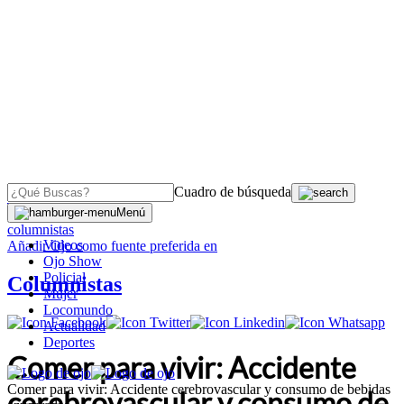
Cuadro de búsqueda
OJO
>
Menú
columnistas
Videos
Añadir
Ojo
como fuente preferida en
Ojo Show
Policial
Columnistas
Mujer
Locomundo
Actualidad
Deportes
Comer para vivir: Accidente
Comer para vivir: Accidente cerebrovascular y consumo de bebidas
cerebrovascular y consumo de