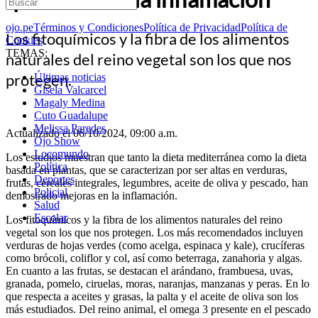
ojo.pe
Términos y Condiciones
Política de Privacidad
Política de
Los fitoquímicos y la fibra de los alimentos
Cookies
TEMAS:
naturales del reino vegetal son los que nos
protegen.
Últimas noticias
Gisela Valcarcel
Magaly Medina
Cuto Guadalupe
Melissa Paredes
Actualizado el 06/10/2024, 09:00 a.m.
Ojo Show
Locomundo
Los estudios muestran que tanto la dieta mediterránea como la dieta
Política
basada en plantas, que se caracterizan por ser altas en verduras,
Deportes
frutas, cereales integrales, legumbres, aceite de oliva y pescado, han
Policial
demostrado mejoras en la inflamación.
Salud
Escolar
Los fitoquímicos y la fibra de los alimentos naturales del reino
vegetal son los que nos protegen. Los más recomendados incluyen
verduras de hojas verdes (como acelga, espinaca y kale), crucíferas
como brócoli, coliflor y col, así como beterraga, zanahoria y algas.
En cuanto a las frutas, se destacan el arándano, frambuesa, uvas,
granada, pomelo, ciruelas, moras, naranjas, manzanas y peras. En lo
que respecta a aceites y grasas, la palta y el aceite de oliva son los
más estudiados. Del reino animal, el omega 3 presente en el pescado