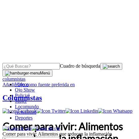
Cuadro de búsqueda
OJO
>
Menú
columnistas
Videos
Añadir
Ojo
como fuente preferida en
Ojo Show
Policial
Columnistas
Mujer
Locomundo
Actualidad
Deportes
Comer para vivir: Alimentos
Comer para vivir: Alimentos que reducen la inflamación
que reducen la inflamación