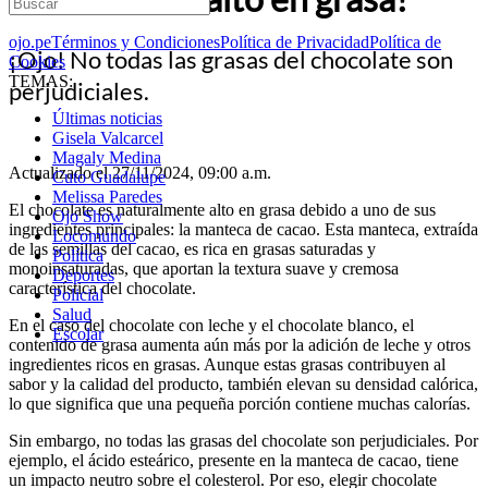
ojo.pe
Términos y Condiciones
Política de Privacidad
Política de
¡Ojo! No todas las grasas del chocolate son
Cookies
TEMAS:
perjudiciales.
Últimas noticias
Gisela Valcarcel
Magaly Medina
Actualizado el 27/11/2024, 09:00 a.m.
Cuto Guadalupe
Melissa Paredes
El chocolate es naturalmente alto en grasa debido a uno de sus
Ojo Show
ingredientes principales: la manteca de cacao. Esta manteca, extraída
Locomundo
de las semillas del cacao, es rica en grasas saturadas y
Política
monoinsaturadas, que aportan la textura suave y cremosa
Deportes
característica del chocolate.
Policial
Salud
En el caso del chocolate con leche y el chocolate blanco, el
Escolar
contenido de grasa aumenta aún más por la adición de leche y otros
ingredientes ricos en grasas. Aunque estas grasas contribuyen al
sabor y la calidad del producto, también elevan su densidad calórica,
lo que significa que una pequeña porción contiene muchas calorías.
Sin embargo, no todas las grasas del chocolate son perjudiciales. Por
ejemplo, el ácido esteárico, presente en la manteca de cacao, tiene
un impacto neutro sobre el colesterol. Por eso, elegir chocolate