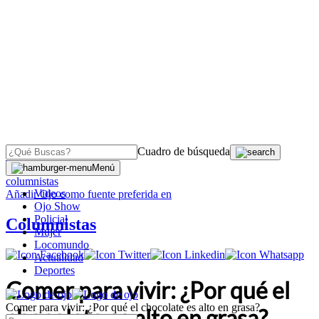
Cuadro de búsqueda
OJO
>
Menú
columnistas
Videos
Añadir
Ojo
como fuente preferida en
Ojo Show
Policial
Columnistas
Mujer
Locomundo
Actualidad
Deportes
Comer para vivir: ¿Por qué el
Comer para vivir: ¿Por qué el chocolate es alto en grasa?
chocolate es alto en grasa?