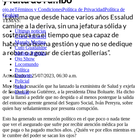
ojo.pe
Términos y Condiciones
Política de Privacidad
Política de
Cookies
“Lástima que desde hace varios años Essalud
TEMAS:
camine a la deriva, sin una jefatura sólida y
Últimas noticias
sostenida en el tiempo que sea capaz de
Gisela Valcarcel
hacer una buena gestión y que no se dedique
Magaly Medina
Cuto Guadalupe
a robar o a gozar de ciertas gollerías”.
Melissa Paredes
Ojo Show
Locomundo
Política
Deportes
Actualizado el 25/07/2023, 06:30 a.m.
Policial
Muy fea la acusación que ha lanzado la exministra de Salud y exjefa
Salud
de Essalud, Rosa Gutiérrez, a la presidenta Dina Boluarte. Ha dicho
Escolar
que la llamó a pedirle que no despida o al menos postergue la salida
del entonces gerente general del Seguro Social, Iván Pereyra, sobre
quien hay señalamientos por presunta corrupción.
Esto ha generado un remezón político en el que poco o nada tiene
que ver el asegurado que sufre por recibir atención médica por la
que paga o ha pagado muchos años. ¿Quién ve por ellos mientras en
le cumbre del poder se sacan los ojos?