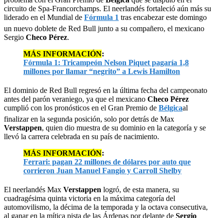
circuito de Spa-Francorchamps. El neerlandés fortaleció aún más su
liderado en el Mundial de
Fórmula 1
tras encabezar este domingo
un nuevo doblete de Red Bull junto a su compañero, el mexicano
Sergio
Checo Pérez
.
MÁS INFORMACIÓN
:
Fórmula 1: Tricampeón Nelson Piquet pagaría 1,8
millones por llamar “negrito” a Lewis Hamilton
El dominio de Red Bull regresó en la última fecha del campeonato
antes del parón veraniego, ya que el mexicano
Checo Pérez
cumplió con los pronósticos en el Gran Premio de
Bélgica
al
finalizar en la segunda posición, solo por detrás de Max
Verstappen
, quien dio muestra de su dominio en la categoría y se
llevó la carrera celebrada en su país de nacimiento.
MÁS INFORMACIÓN
:
Ferrari: pagan 22 millones de dólares por auto que
corrieron Juan Manuel Fangio y Carroll Shelby
El neerlandés Max
Verstappen
logró, de esta manera, su
cuadragésima quinta victoria en la máxima categoría del
automovilismo, la décima de la temporada y la octava consecutiva,
al ganar en la mítica pista de las Árdenas por delante de
Sergio