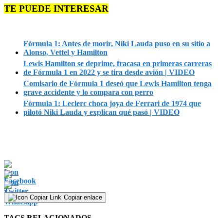
TE PUEDE INTERESAR
Fórmula 1: Antes de morir, Niki Lauda puso en su sitio a
Alonso, Vettel y Hamilton
Lewis Hamilton se deprime, fracasa en primeras carreras
de Fórmula 1 en 2022 y se tira desde avión | VIDEO
Comisario de Fórmula 1 deseó que Lewis Hamilton tenga
grave accidente y lo compara con perro
Fórmula 1: Leclerc choca joya de Ferrari de 1974 que
pilotó Niki Lauda y explican qué pasó | VIDEO
Copiar enlace
TAGS RELACIONADOS