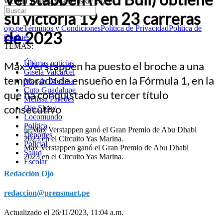
victoria 19 en 23 carreras de 2023
su victoria 19 en 23 carreras
ojo.pe
Términos y Condiciones
Política de Privacidad
Política de
de 2023
Cookies
TEMAS:
Últimas noticias
Max Verstappen ha puesto el broche a una
Gisela Valcarcel
temporada de ensueño en la Fórmula 1, en la
Magaly Medina
Cuto Guadalupe
que ha conquistado su tercer título
Melissa Paredes
consecutivo
Ojo Show
Locomundo
Política
Deportes
Policial
Max Verstappen ganó el Gran Premio de Abu Dhabi
Salud
2023 en el Circuito Yas Marina.
Escolar
Redacción Ojo
redaccion@prensmart.pe
Actualizado el 26/11/2023, 11:04 a.m.