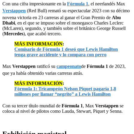
Con una cifra impresionante en la
Fórmula 1
, el neerlandés Max
Verstappen
(Red Bull) remató su espectacular 2023 con su décimo
novena victoria en 23 carreras al ganar el Gran Premio de
Abu
Dhabi
, en el que se impuso sobre el monegasco Charles Leclerc
(McLaren), segundo, y también sobre el británico George Russell
(
Mercedes
), que acabó tercero.
MÁS INFORMACIÓN
:
Comisario de Fórmula 1 deseó que Lewis Hamilton
tenga grave accidente y lo compara con perro
Max
Verstappen
ratificó su
campeonato
de
Fórmula 1
de 2023,
que ya había obtenido varias carreras atrás.
MÁS INFORMACIÓN
:
Fórmula 1: Tricampeón Nelson Piquet pagaría 1,8
millones por llamar “negrito” a Lewis Hamilton
Con su tercer título mundial de
Fórmula 1
, Max
Verstappen
se
coloca al nivel de pilotos como Lauda, Stewart, Piquet y Senna.
Exhibición magistral