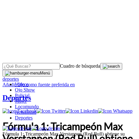
Cuadro de búsqueda
OJO
>
Menú
deportes
Videos
Añadir
Ojo
como fuente preferida en
Ojo Show
Policial
Deportes
Mujer
Locomundo
Actualidad
Deportes
Fórmula 1: Tricampeón Max
Fórmula 1: Tricampeón Max Verstappen (Red Bull) obtiene su
Verstappen (Red Bull) obtiene