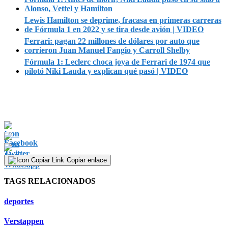
Alonso, Vettel y Hamilton
Lewis Hamilton se deprime, fracasa en primeras carreras
de Fórmula 1 en 2022 y se tira desde avión | VIDEO
Ferrari: pagan 22 millones de dólares por auto que
corrieron Juan Manuel Fangio y Carroll Shelby
Fórmula 1: Leclerc choca joya de Ferrari de 1974 que
pilotó Niki Lauda y explican qué pasó | VIDEO
Copiar enlace
TAGS RELACIONADOS
deportes
Verstappen