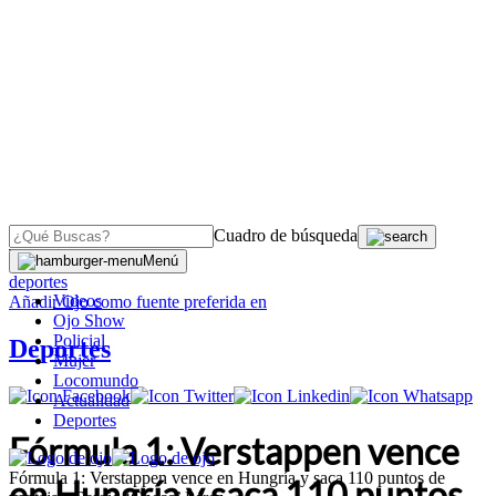
Cuadro de búsqueda
OJO
>
Menú
deportes
Videos
Añadir
Ojo
como fuente preferida en
Ojo Show
Policial
Deportes
Mujer
Locomundo
Actualidad
Deportes
Fórmula 1: Verstappen vence
Fórmula 1: Verstappen vence en Hungría y saca 110 puntos de
en Hungría y saca 110 puntos