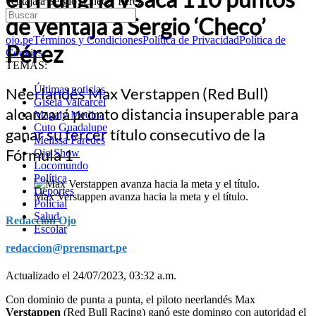
ventaja a Sergio ‘Checo’ Pérez
de ventaja a Sergio ‘Checo’
ojo.pe
Términos y Condiciones
Política de Privacidad
Política de
Pérez
Cookies
TEMAS:
Últimas noticias
Neerlandés Max Verstappen (Red Bull)
Gisela Valcarcel
alcanzará pronto distancia insuperable para
Magaly Medina
Cuto Guadalupe
ganar su tercer título consecutivo de la
Melissa Paredes
Fórmula 1
Ojo Show
Locomundo
Política
Deportes
Max Verstappen avanza hacia la meta y el título.
Policial
Salud
Redacción Ojo
Escolar
redaccion@prensmart.pe
Actualizado el 24/07/2023, 03:32 a.m.
Con dominio de punta a punta, el piloto neerlandés Max
Verstappen
(Red Bull Racing) ganó este domingo con autoridad el