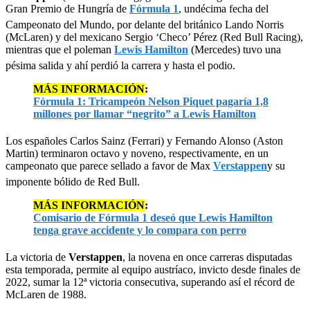
Gran Premio de Hungría de
Fórmula 1
, undécima fecha del
Campeonato del Mundo, por delante del británico Lando Norris
(McLaren) y del mexicano Sergio ‘Checo’ Pérez (Red Bull Racing),
mientras que el poleman
Lewis Hamilton
(Mercedes) tuvo una
pésima salida y ahí perdió la carrera y hasta el podio.
MÁS INFORMACIÓN
:
Fórmula 1: Tricampeón Nelson Piquet pagaría 1,8
millones por llamar “negrito” a Lewis Hamilton
Los españoles Carlos Sainz (Ferrari) y Fernando Alonso (Aston
Martin) terminaron octavo y noveno, respectivamente, en un
campeonato que parece sellado a favor de Max
Verstappen
y su
imponente bólido de Red Bull.
MÁS INFORMACIÓN
:
Comisario de Fórmula 1 deseó que Lewis Hamilton
tenga grave accidente y lo compara con perro
La victoria de
Verstappen
, la novena en once carreras disputadas
esta temporada, permite al equipo austríaco, invicto desde finales de
2022, sumar la 12ª victoria consecutiva, superando así el récord de
McLaren de 1988.