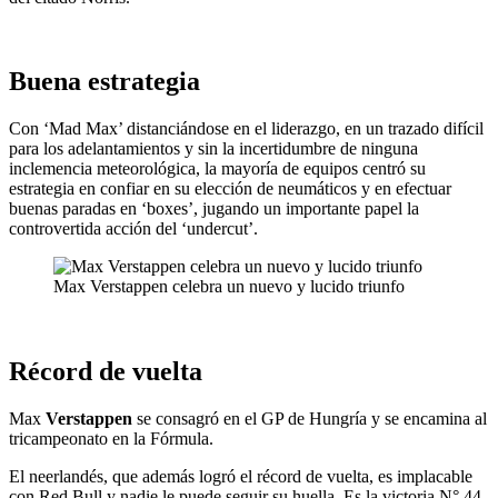
Buena estrategia
Con ‘Mad Max’ distanciándose en el liderazgo, en un trazado difícil
para los adelantamientos y sin la incertidumbre de ninguna
inclemencia meteorológica, la mayoría de equipos centró su
estrategia en confiar en su elección de neumáticos y en efectuar
buenas paradas en ‘boxes’, jugando un importante papel la
controvertida acción del ‘undercut’.
Max Verstappen celebra un nuevo y lucido triunfo
Récord de vuelta
Max
Verstappen
se consagró en el GP de Hungría y se encamina al
tricampeonato en la Fórmula.
El neerlandés, que además logró el récord de vuelta, es implacable
con Red Bull y nadie le puede seguir su huella. Es la victoria N° 44