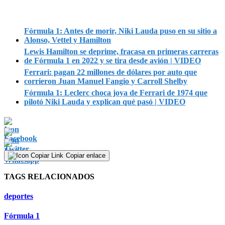
Fórmula 1: Antes de morir, Niki Lauda puso en su sitio a
Alonso, Vettel y Hamilton
Lewis Hamilton se deprime, fracasa en primeras carreras
de Fórmula 1 en 2022 y se tira desde avión | VIDEO
Ferrari: pagan 22 millones de dólares por auto que
corrieron Juan Manuel Fangio y Carroll Shelby
Fórmula 1: Leclerc choca joya de Ferrari de 1974 que
pilotó Niki Lauda y explican qué pasó | VIDEO
Copiar enlace
TAGS RELACIONADOS
deportes
Fórmula 1