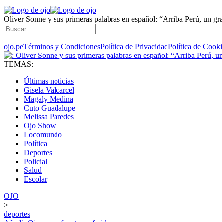
Oliver Sonne y sus primeras palabras en español: “Arriba Perú, un g
ojo.pe
Términos y Condiciones
Política de Privacidad
Política de Cook
TEMAS:
Últimas noticias
Gisela Valcarcel
Magaly Medina
Cuto Guadalupe
Melissa Paredes
Ojo Show
Locomundo
Política
Deportes
Policial
Salud
Escolar
OJO
>
deportes