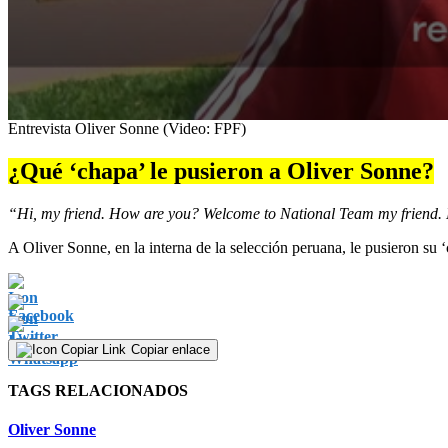
0
Entrevista Oliver Sonne (Video: FPF)
seconds
of
¿Qué ‘chapa’ le pusieron a Oliver Sonne?
2
minutes,
18
“Hi, my friend. How are you? Welcome to National Team my friend. N
seconds
Volume
90%
A Oliver Sonne, en la interna de la selección peruana, le pusieron su 
Copiar enlace
TAGS RELACIONADOS
Oliver Sonne