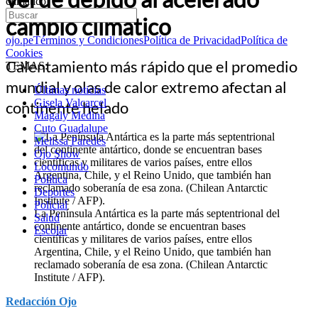
climático
cambio climático
ojo.pe
Términos y Condiciones
Política de Privacidad
Política de
Cookies
Calentamiento más rápido que el promedio
TEMAS:
mundial y olas de calor extremo afectan al
Últimas noticias
Gisela Valcarcel
continente helado
Magaly Medina
Cuto Guadalupe
Melissa Paredes
Ojo Show
Locomundo
Política
Deportes
Policial
La Península Antártica es la parte más septentrional del
Salud
continente antártico, donde se encuentran bases
Escolar
científicas y militares de varios países, entre ellos
Argentina, Chile, y el Reino Unido, que también han
reclamado soberanía de esa zona. (Chilean Antarctic
Institute / AFP).
Redacción Ojo