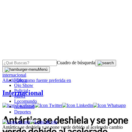
Cuadro de búsqueda
OJO
>
Menú
internacional
Videos
Añadir
Ojo
como fuente preferida en
Ojo Show
Policial
Internacional
Mujer
Locomundo
Actualidad
Deportes
Antártica se deshiela y se pone
Antártica se deshiela y se pone verde debido al acelerado cambio
verde debido al acelerado