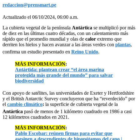
redaccion@prensmart.pe
Actualizado el 06/10/2024, 06:00 a.m.
La cubierta vegetal de la península
Antártica
se multiplicó por más
de diez en las últimas cuatro décadas, con un calentamiento más
rápido que el promedio mundial y olas de
calor
extremo que
derriten los hielos y hacen avanzar a las áreas verdes con
plantas
,
confirma un estudio presentado en
Reino Unido
.
MÁS INFORMACIÓN
:
Antártida: plantean crear “el área marina
protegida más grande del mundo” para salvar
biodiversidad
Con apoyo de satélites, las universidades de Exeter y Hertfordshire
y el British Antarctic Survey concluyeron que ha “reverdecido” por
el
cambio climático
:
la superficie de cubierta vegetal de la
Antártica
pasó de menos de 1 kilómetro cuadrado en 1986 a casi
12 kilómetros cuadrados en 2021.
MÁS INFORMACIÓN
:
Pablo Escobar: reúnen firmas para evitar que
asesinen a descendientes de hipopótamos del capo |