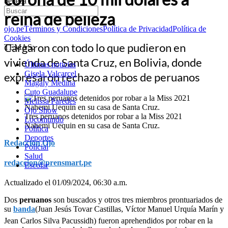
belleza
reina de belleza
ojo.pe
Términos y Condiciones
Política de Privacidad
Política de
Cookies
Cargaron con todo lo que pudieron en
TEMAS:
vivienda de Santa Cruz, en Bolivia, donde
Últimas noticias
Gisela Valcarcel
expresaron rechazo a robos de peruanos
Magaly Medina
Cuto Guadalupe
Melissa Paredes
Ojo Show
Tres peruanos detenidos por robar a la Miss 2021
Locomundo
Nahemi Uequin en su casa de Santa Cruz.
Política
Deportes
Redacción Ojo
Policial
Salud
redaccion@prensmart.pe
Escolar
Actualizado el 01/09/2024, 06:30 a.m.
Dos
peruanos
son buscados y otros tres miembros prontuariados de
su
banda
(Juan Jesús Tovar Castillas, Víctor Manuel Urquía Marín y
Jean Carlos Silva Pacussidh) fueron aprehendidos por robar en la