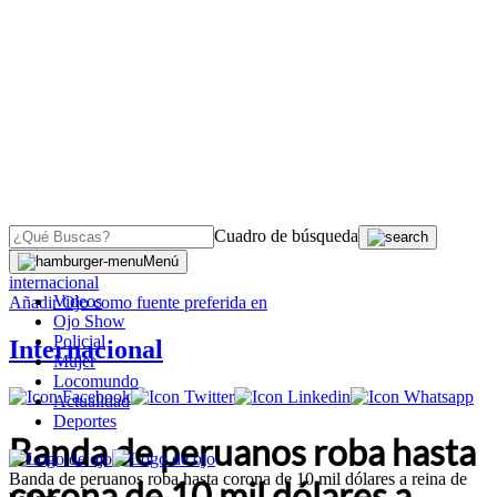
Cuadro de búsqueda
OJO
>
Menú
internacional
Videos
Añadir
Ojo
como fuente preferida en
Ojo Show
Policial
Internacional
Mujer
Locomundo
Actualidad
Deportes
Banda de peruanos roba hasta
Banda de peruanos roba hasta corona de 10 mil dólares a reina de
corona de 10 mil dólares a