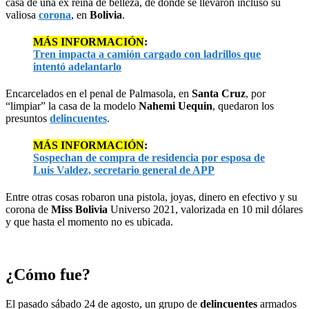
casa de una ex reina de belleza, de donde se llevaron incluso su
valiosa
corona
, en
Bolivia
.
MÁS INFORMACIÓN
:
Tren impacta a camión cargado con ladrillos que
intentó adelantarlo
Encarcelados en el penal de Palmasola, en
Santa Cruz
, por
“limpiar” la casa de la modelo
Nahemi Uequin
, quedaron los
presuntos
delincuentes
.
MÁS INFORMACIÓN
:
Sospechan de compra de residencia por esposa de
Luis Valdez, secretario general de APP
Entre otras cosas robaron una pistola, joyas, dinero en efectivo y su
corona de
Miss Bolivia
Universo 2021, valorizada en 10 mil dólares
y que hasta el momento no es ubicada.
¿Cómo fue?
El pasado sábado 24 de agosto, un grupo de
delincuentes
armados