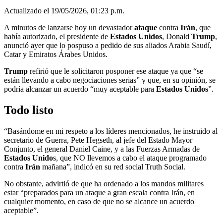
Actualizado el 19/05/2026, 01:23 p.m.
A minutos de lanzarse hoy un devastador
ataque
contra
Irán
, que
había autorizado, el presidente de
Estados Unidos
, Donald
Trump
,
anunció ayer que lo pospuso a pedido de sus aliados Arabia Saudí,
Catar y Emiratos Árabes Unidos.
Trump
refirió que le solicitaron posponer ese ataque ya que “se
están llevando a cabo negociaciones serias” y que, en su opinión, se
podría alcanzar un acuerdo “muy aceptable para
Estados Unidos
”.
Todo listo
“Basándome en mi respeto a los líderes mencionados, he instruido al
secretario de Guerra, Pete Hegseth, al jefe del Estado Mayor
Conjunto, el general Daniel Caine, y a las Fuerzas Armadas de
Estados Unido
s, que NO llevemos a cabo el ataque programado
contra
Irán
mañana”, indicó en su red social Truth Social.
No obstante, advirtió de que ha ordenado a los mandos militares
estar “preparados para un ataque a gran escala contra Irán, en
cualquier momento, en caso de que no se alcance un acuerdo
aceptable”.