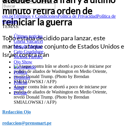
orden de reiniciar la guerra
minuto retira orden de
ojo.pe
Términos y Condiciones
Política de Privacidad
Política de
reiniciar la guerra
Cookies
TEMAS:
Últimas noticias
Todo estaba decidido para lanzar, este
Gisela Valcarcel
martes, ataque conjunto de Estados Unidos e
Magaly Medina
Cuto Guadalupe
Israel contra Irán
Melissa Paredes
Ojo Show
Locomundo
Política
Deportes
Policial
Ataque contra Irán se abortó a poco de iniciarse por
Salud
pedido de aliados de Washington en Medio Oriente,
Escolar
reveló Donald Trump. (Photo by Brendan
SMIALOWSKI / AFP)
Redacción Ojo
redaccion@prensmart.pe