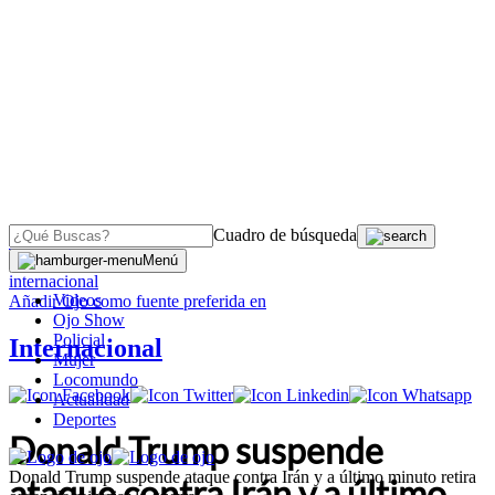
Cuadro de búsqueda
OJO
>
Menú
internacional
Videos
Añadir
Ojo
como fuente preferida en
Ojo Show
Policial
Internacional
Mujer
Locomundo
Actualidad
Deportes
Donald Trump suspende
Donald Trump suspende ataque contra Irán y a último minuto retira
ataque contra Irán y a último