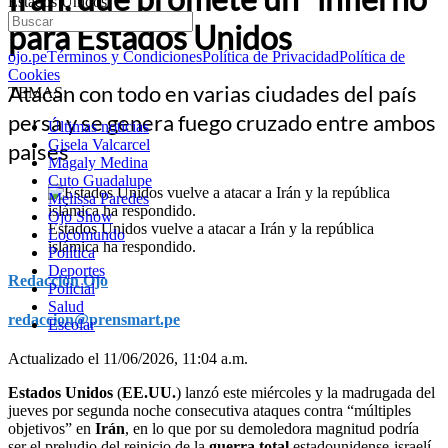
Estados Unidos
para Estados Unidos
ojo.pe
Términos y Condiciones
Política de Privacidad
Política de
Cookies
Atacan con todo en varias ciudades del país
TEMAS:
persa y se genera fuego cruzado entre ambos
Últimas noticias
Gisela Valcarcel
países
Magaly Medina
Cuto Guadalupe
Melissa Paredes
Ojo Show
Estados Unidos vuelve a atacar a Irán y la república
Locomundo
islámica ha respondido.
Política
Deportes
Redacción Ojo
Policial
Salud
redaccion@prensmart.pe
Escolar
Actualizado el 11/06/2026, 11:04 a.m.
Estados Unidos
(
EE.UU.
) lanzó este miércoles y la madrugada del
jueves por segunda noche consecutiva ataques contra “múltiples
objetivos” en
Irán
, en lo que por su demoledora magnitud podría
ser el preludio del reinicio de la
guerra total
estadounidense-israelí