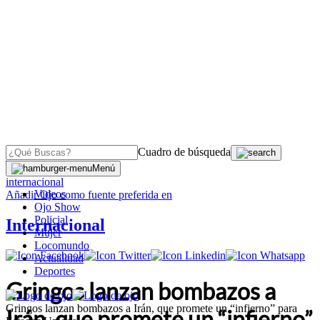
Cuadro de búsqueda
OJO
>
Menú
internacional
Videos
Añadir
Ojo
como fuente preferida en
Ojo Show
Policial
Internacional
Mujer
Locomundo
Actualidad
Deportes
Gringos lanzan bombazos a
Gringos lanzan bombazos a Irán, que promete un “infierno” para
Irán, que promete un “infierno”