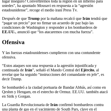
lugar inseguro? Convertiremos toda la región en un infierno para
ustedes”, ha apuntado Mousavi en respuesta a la “agresión
estadounidense”, recoge el medio iraní Press Tv.
Después de que
Trump
por la mañana recalcó que
Irán
tendrá que
“pagar un precio” por no firmar un acuerdo de paz bajo las
condiciones de Washington y responder a los bombardeos de
EE.UU.
, anunció que “los atacaremos con mucha fuerza”.
Ofensiva
Y las fuerzas estadounidenses cumplieron con una contundente
ofensiva.
“Estos ataques son una respuesta a la agresión injustificada y
continuada de
Irán
”, señaló el Mando Central del
Ejército
, al
revelar que ha seguido “instrucciones del comandante en jefe”, es
decir Trump.
Se bombardeó a la ciudad portuaria de Bandar Abbás, así como en
Qeshm y Hengam, en el estrecho de Ormuz. EE.UU. también atacó
en Sirik y Gorgan.
La Guardia Revolucionaria de
Irán
confirmó bombardeos contra
una planta de gas en el yacimiento de South Pars, clave en el