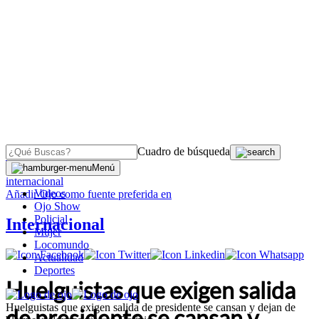
Cuadro de búsqueda
OJO
>
Menú
internacional
Videos
Añadir
Ojo
como fuente preferida en
Ojo Show
Policial
Internacional
Mujer
Locomundo
Actualidad
Deportes
Huelguistas que exigen salida
Huelguistas que exigen salida de presidente se cansan y dejan de
de presidente se cansan y