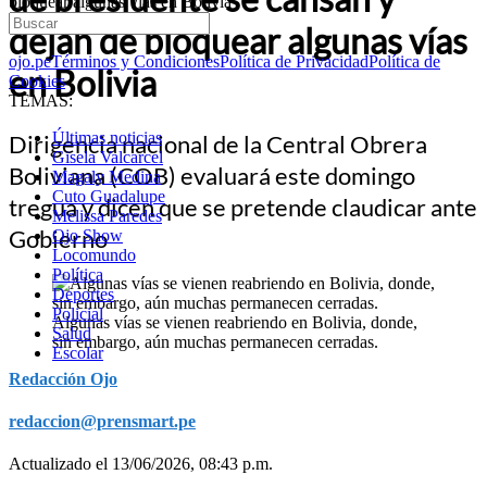
bloquear algunas vías en Bolivia
dejan de bloquear algunas vías
ojo.pe
Términos y Condiciones
Política de Privacidad
Política de
en Bolivia
Cookies
TEMAS:
Últimas noticias
Dirigencia nacional de la Central Obrera
Gisela Valcarcel
Boliviana (COB) evaluará este domingo
Magaly Medina
Cuto Guadalupe
tregua y dicen que se pretende claudicar ante
Melissa Paredes
Gobierno
Ojo Show
Locomundo
Política
Deportes
Policial
Algunas vías se vienen reabriendo en Bolivia, donde,
Salud
sin embargo, aún muchas permanecen cerradas.
Escolar
Redacción Ojo
redaccion@prensmart.pe
Actualizado el 13/06/2026, 08:43 p.m.