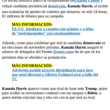
Un récord histórico marcó la vicepresidenta de
Estados Unidos
y
virtual candidata presidencial
demócrata
,
Kamala Harris
, al recibir
una avalancha de aportes de votantes que donaron, en solo 24 horas,
81 millones de dólares para su campaña.
MÁS INFORMACIÓN
:
EE.UU. legalizará a casados con gringos y a hijos
de “matrimoniados” con estadounidenses
Además, como para confirmar que será la candidata
demócrata
en
las elecciones de noviembre próximo,
Kamala Harris
aseguró el
número de delegados del Partido
Demócrata
a fin de que en los
próximos días se oficialice su postulación.
MÁS INFORMACIÓN
:
Advierten posible proceso disciplinario para juez
que negó libertad a Alberto Fujimori pese a fallo del
TC
Kamala Harris
aparece como una rival de fuste ante
Trump
, quien
para ocultar su nerviosismo continuó con sus ataques a
Biden
, a
quien intenta vincular una y otra vez con la que será su rival.