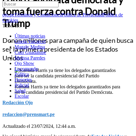
toma fuerza contra Donald
ojo.pe
Términos y Condiciones
Política de Privacidad
Política de
Trump
Cookies
TEMAS:
Últimas noticias
Donan millones para campaña de quien busca
Gisela Valcarcel
Magaly Medina
ser la primera presidenta de los Estados
Cuto Guadalupe
Unidos
Melissa Paredes
Ojo Show
Locomundo
Política
Deportes
Policial
Kamala Harris ya tiene los delegados garantizados para
Salud
ser la candidata presidencial del Partido Demócrata.
Escolar
Redacción Ojo
redaccion@prensmart.pe
Actualizado el 23/07/2024, 12:44 a.m.