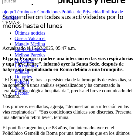
ojo.pe
Términos y Condiciones
Política de Privacidad
Política de
Suspendieron todas sus actividades por lo
Cookies
TEMAS:
menos hasta el lunes
Últimas noticias
Gisela Valcarcel
Magaly Medina
Actualizado el 15/02/2025, 05:47 a.m.
Cuto Guadalupe
Melissa Paredes
El papa Francisco padece una infección en las vías respiratorias
Ojo Show
y una “leve fiebre”, informó ayer la Santa Sede, después de
Locomundo
haber sido hospitalizado en Roma debido a una bronquitis.
Política
Deportes
“El Santo Padre, tras la persistencia de la bronquitis de estos días, se
Policial
ha sometido a unos análisis especializados y ha comenzado la
Salud
terapia farmacológica hospitalaria”, precisa el breve comunicado del
Escolar
Vaticano.
Los primeros resultados, agrega, “demuestran una infección en las
vías respiratorias”. “Sus condiciones clínicas son discretas. Presenta
una alteración febril leve”, termina.
El pontífice argentino, de 88 años, fue internado ayer en el
Policlínico Gemelli de Roma por una bronquitis que en los últimos