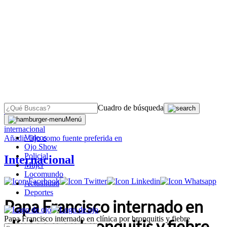
Cuadro de búsqueda
OJO
>
Menú
internacional
Videos
Añadir
Ojo
como fuente preferida en
Ojo Show
Policial
Internacional
Mujer
Locomundo
Actualidad
Deportes
Papa Francisco internado en
Papa Francisco internado en clínica por bronquitis y fiebre
clínica por bronquitis y fiebre