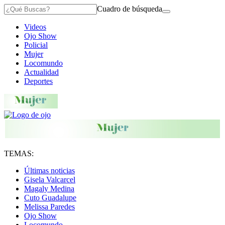
Cuadro de búsqueda
Videos
Ojo Show
Policial
Mujer
Locomundo
Actualidad
Deportes
TEMAS:
Últimas noticias
Gisela Valcarcel
Magaly Medina
Cuto Guadalupe
Melissa Paredes
Ojo Show
Locomundo