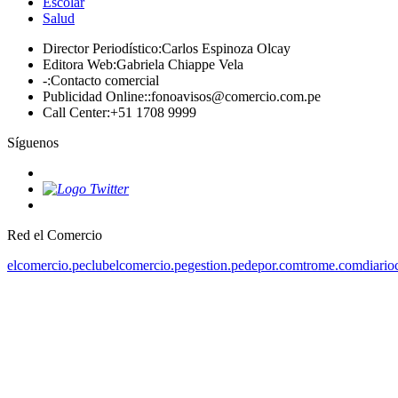
Escolar
Salud
Director Periodístico
:
Carlos Espinoza Olcay
Editora Web
:
Gabriela Chiappe Vela
-
:
Contacto comercial
Publicidad Online:
:
fonoavisos@comercio.com.pe
Call Center
:
+51 1708 9999
Síguenos
Red el Comercio
elcomercio.pe
clubelcomercio.pe
gestion.pe
depor.com
trome.com
diario