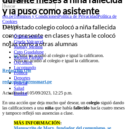
como asistente
y la puso como asistente
ojo.pe
Términos y Condiciones
Política de Privacidad
Política de
Cookies
Despistado colegio colocó a niña fallecida
TEMAS:
como presente en clases y hasta le colocó
Últimas noticias
Gisela Valcarcel
notas como a otras alumnas
Magaly Medina
Cuto Guadalupe
Melissa Paredes
Niña no acudió al colegio e igual la calificaron.
Ojo Show
Locomundo
Redacción Ojo
Política
Deportes
redaccion@prensmart.pe
Policial
Salud
Actualizado el 05/09/2023, 12:25 p.m.
Escolar
En una acción que deja mucho qué desear, un
colegio
siguió dando
las calificaciones a una
niña
que había
fallecido
hacía cuatro meses
y tampoco reflejó sus ausencias a clase.
MÁS INFORMACIÓN
:
Manuscrito de Marx, fundador del comunismo, se