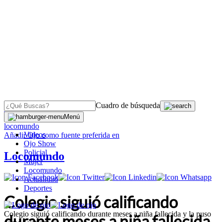
Cuadro de búsqueda
OJO
>
Menú
locomundo
Videos
Añadir
Ojo
como fuente preferida en
Ojo Show
Policial
Locomundo
Mujer
Locomundo
Actualidad
Deportes
Colegio siguió calificando
Colegio siguió calificando durante meses a niña fallecida y la puso
durante meses a niña fallecida