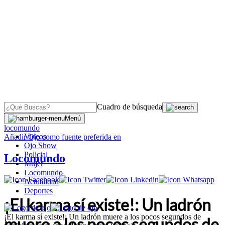
Cuadro de búsqueda
OJO
>
Menú
locomundo
Videos
Añadir
Ojo
como fuente preferida en
Ojo Show
Policial
Locomundo
Mujer
Locomundo
Actualidad
Deportes
¡El karma sí existe!: Un ladrón
¡El karma sí existe!: Un ladrón muere a los pocos segundos de
muere a los pocos segundos de