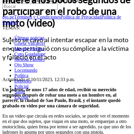
participar en el robo de una moto (video)
participar en el robo de una
ojo.pe
Términos y Condiciones
Política de Privacidad
Política de
moto (video)
Cookies
TEMAS:
Últimas noticias
Sujeto se cayó al intentar escapar en la moto
Gisela Valcarcel
en que persiguió con su cómplice a la víctima
Magaly Medina
Cuto Guadalupe
y falleció en el acto
Melissa Paredes
Ojo Show
Locomundo
Política
Actualizado el 10/11/2023, 12:33 p.m.
Deportes
Policial
Un ladrón, de unos 17 años de edad, recibió su merecido
Salud
segundos después de robar una moto a un hombre en, al
Escolar
parecer, la ciudad de Sao Paulo, Brasil, y el instante quedó
grabado en video por una cámara de seguridad.
En un video que circula en redes sociales, se puede ver el momento
en el que dos sujetos, que viajan en una moto, se emparejan a otro
motociclista, quien frena por temor a ser agredido, ya que uno de los
ladrones lo apunta por unos segundos con una pistola.