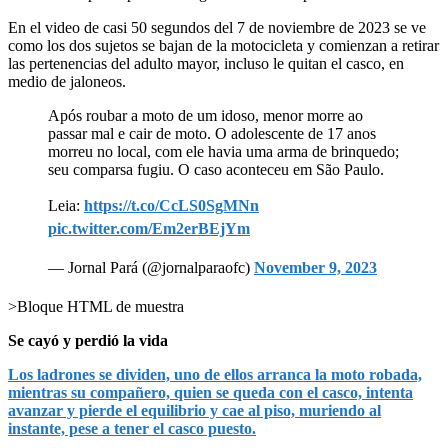
En el video de casi 50 segundos del 7 de noviembre de 2023 se ve
como los dos sujetos se bajan de la motocicleta y comienzan a retirar
las pertenencias del adulto mayor, incluso le quitan el casco, en
medio de jaloneos.
Após roubar a moto de um idoso, menor morre ao
passar mal e cair de moto. O adolescente de 17 anos
morreu no local, com ele havia uma arma de brinquedo;
seu comparsa fugiu. O caso aconteceu em São Paulo.
Leia:
https://t.co/CcLS0SgMNn
pic.twitter.com/Em2erBEjYm
— Jornal Pará (@jornalparaofc)
November 9, 2023
>Bloque HTML de muestra
Se cayó y perdió la vida
Los ladrones se dividen, uno de ellos arranca la moto robada,
mientras su compañero, quien se queda con el casco, intenta
avanzar y pierde el equilibrio y cae al piso, muriendo al
instante, pese a tener el casco puesto.