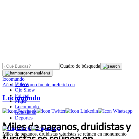
Cuadro de búsqueda
OJO
>
Menú
locomundo
Videos
Añadir
Ojo
como fuente preferida en
Ojo Show
Policial
Locomundo
Mujer
Locomundo
Actualidad
Deportes
Miles de paganos, druidistas y
Miles de paganos, druidistas y turistas se reúnen en monumento
turistas se reúnen en