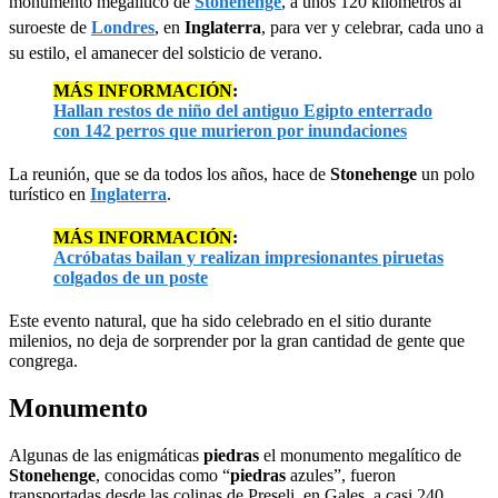
monumento megalítico de
Stonehenge
, a unos 120 kilómetros al
suroeste de
Londres
, en
Inglaterra
, para ver y celebrar, cada uno a
su estilo, el amanecer del solsticio de verano.
MÁS INFORMACIÓN
:
Hallan restos de niño del antiguo Egipto enterrado
con 142 perros que murieron por inundaciones
La reunión, que se da todos los años, hace de
Stonehenge
un polo
turístico en
Inglaterra
.
MÁS INFORMACIÓN
:
Acróbatas bailan y realizan impresionantes piruetas
colgados de un poste
Este evento natural, que ha sido celebrado en el sitio durante
milenios, no deja de sorprender por la gran cantidad de gente que
congrega.
Monumento
Algunas de las enigmáticas
piedras
el monumento megalítico de
Stonehenge
, conocidas como “
piedras
azules”, fueron
transportadas desde las colinas de Preseli, en Gales, a casi 240