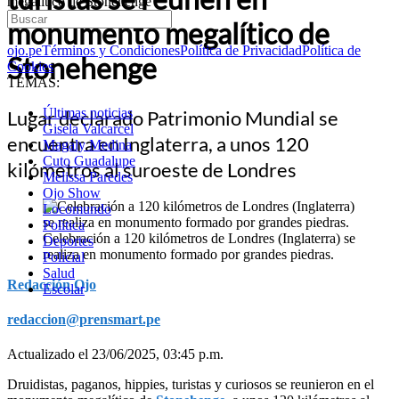
megalítico de Stonehenge
monumento megalítico de
ojo.pe
Términos y Condiciones
Política de Privacidad
Política de
Stonehenge
Cookies
TEMAS:
Últimas noticias
Lugar declarado Patrimonio Mundial se
Gisela Valcarcel
encuentra en Inglaterra, a unos 120
Magaly Medina
Cuto Guadalupe
kilómetros al suroeste de Londres
Melissa Paredes
Ojo Show
Locomundo
Política
Celebración a 120 kilómetros de Londres (Inglaterra) se
Deportes
realiza en monumento formado por grandes piedras.
Policial
Salud
Redacción Ojo
Escolar
redaccion@prensmart.pe
Actualizado el 23/06/2025, 03:45 p.m.
Druidistas, paganos, hippies, turistas y curiosos se reunieron en el