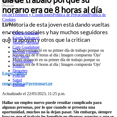
horas al día
horario era de 8 horas al día
ojo.pe
Términos y Condiciones
Política de Privacidad
Política de
Cookies
La historia de esta joven está dando vueltas
TEMAS:
en redes sociales y hay muchos seguidores
Últimas noticias
Gisela Valcarcel
que la apoyan y otros que la critican
Magaly Medina
Cuto Guadalupe
Melissa Paredes
Ojo Show
Mujer renunció en su primer día de trabajo porque su
Locomundo
horario era de 8 horas al día | Imagen compuesta 'Ojo'
Política
Deportes
Enger Salluca
Policial
Salud
enger.salluca@prensmart.pe
Escolar
Actualizado el 22/05/2023, 11:25 p.m.
Hallar un empleo nuevo puede resultar complicado para
algunas personas, por lo que cuando se presenta una
oportunidad, muchos no la dejan pasar. Sin embargo, siempre
buscan que el trabajo les beneficie en diversos aspectos y que se