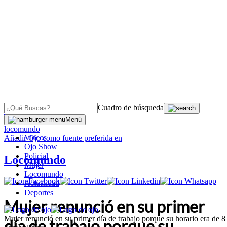
Cuadro de búsqueda
OJO
>
Menú
locomundo
Videos
Añadir
Ojo
como fuente preferida en
Ojo Show
Policial
Locomundo
Mujer
Locomundo
Actualidad
Deportes
Mujer renunció en su primer
Mujer renunció en su primer día de trabajo porque su horario era de 8
día de trabajo porque su