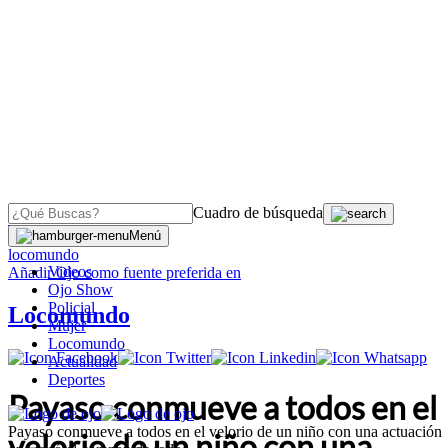
Cuadro de búsqueda
OJO
>
Menú
locomundo
Videos
Añadir
Ojo
como fuente preferida en
Ojo Show
Policial
Locomundo
Mujer
Locomundo
Actualidad
Deportes
Payaso conmueve a todos en el
Payaso conmueve a todos en el velorio de un niño con una actuación
velorio de un niño con una