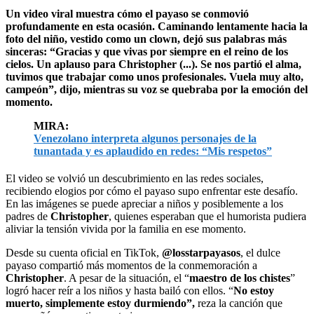
Un video viral muestra cómo el payaso se conmovió
profundamente en esta ocasión. Caminando lentamente hacia la
foto del niño, vestido como un clown, dejó sus palabras más
sinceras: “Gracias y que vivas por siempre en el reino de los
cielos. Un aplauso para Christopher (...). Se nos partió el alma,
tuvimos que trabajar como unos profesionales. Vuela muy alto,
campeón”, dijo, mientras su voz se quebraba por la emoción del
momento.
MIRA:
Venezolano interpreta algunos personajes de la
tunantada y es aplaudido en redes: “Mis respetos”
El video se volvió un descubrimiento en las redes sociales,
recibiendo elogios por cómo el payaso supo enfrentar este desafío.
En las imágenes se puede apreciar a niños y posiblemente a los
padres de
Christopher
, quienes esperaban que el humorista pudiera
aliviar la tensión vivida por la familia en ese momento.
Desde su cuenta oficial en TikTok,
@losstarpayasos
, el dulce
payaso compartió más momentos de la conmemoración a
Christopher
. A pesar de la situación, el “
maestro de los chistes
”
logró hacer reír a los niños y hasta bailó con ellos. “
No estoy
muerto, simplemente estoy durmiendo”,
reza la canción que