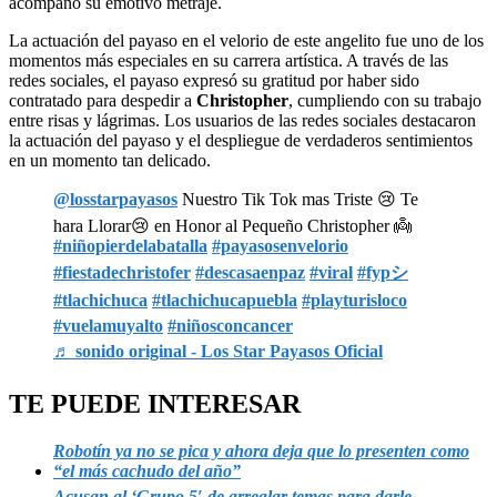
acompañó su emotivo metraje.
La actuación del payaso en el velorio de este angelito fue uno de los
momentos más especiales en su carrera artística. A través de las
redes sociales, el payaso expresó su gratitud por haber sido
contratado para despedir a
Christopher
, cumpliendo con su trabajo
entre risas y lágrimas. Los usuarios de las redes sociales destacaron
la actuación del payaso y el despliegue de verdaderos sentimientos
en un momento tan delicado.
@losstarpayasos
Nuestro Tik Tok mas Triste 😢 Te
hara Llorar😢 en Honor al Pequeño Christopher 👼
#niñopierdelabatalla
#payasosenvelorio
#fiestadechristofer
#descasaenpaz
#viral
#fypシ
#tlachichuca
#tlachichucapuebla
#playturisloco
#vuelamuyalto
#niñosconcancer
♬ sonido original - Los Star Payasos Oficial
TE PUEDE INTERESAR
Robotín ya no se pica y ahora deja que lo presenten como
“el más cachudo del año”
Acusan al ‘Grupo 5′ de arreglar temas para darle