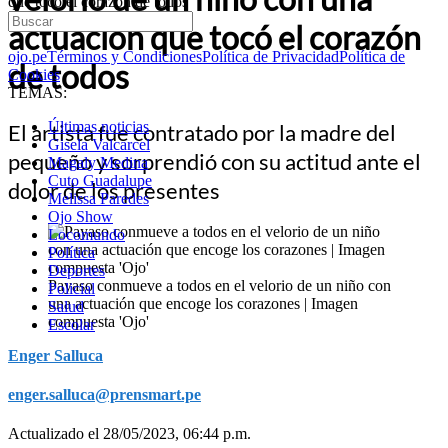
que tocó el corazón de todos
actuación que tocó el corazón
ojo.pe
Términos y Condiciones
Política de Privacidad
Política de
de todos
Cookies
TEMAS:
Últimas noticias
El artista fue contratado por la madre del
Gisela Valcarcel
pequeño y sorprendió con su actitud ante el
Magaly Medina
Cuto Guadalupe
dolor de los presentes
Melissa Paredes
Ojo Show
Locomundo
Política
Deportes
Payaso conmueve a todos en el velorio de un niño con
Policial
una actuación que encoge los corazones | Imagen
Salud
compuesta 'Ojo'
Escolar
Enger Salluca
enger.salluca@prensmart.pe
Actualizado el 28/05/2023, 06:44 p.m.