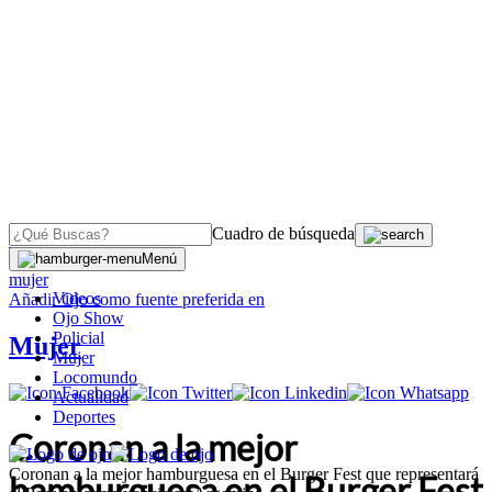
Cuadro de búsqueda
OJO
>
Menú
mujer
Videos
Añadir
Ojo
como fuente preferida en
Ojo Show
Policial
Mujer
Mujer
Locomundo
Actualidad
Deportes
Coronan a la mejor
Coronan a la mejor hamburguesa en el Burger Fest que representará
hamburguesa en el Burger Fest