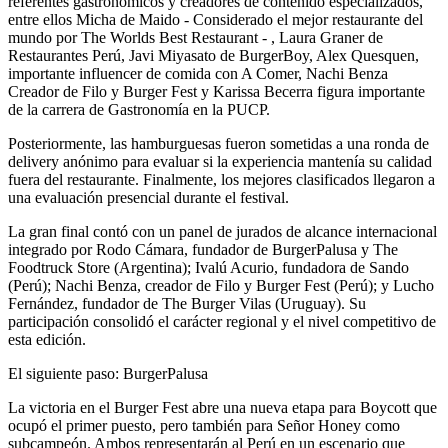
referentes gastronómicos y creadores de contenido especializados,
entre ellos Micha de Maido - Considerado el mejor restaurante del
mundo por The Worlds Best Restaurant - , Laura Graner de
Restaurantes Perú, Javi Miyasato de BurgerBoy, Alex Quesquen,
importante influencer de comida con A Comer, Nachi Benza
Creador de Filo y Burger Fest y Karissa Becerra figura importante
de la carrera de Gastronomía en la PUCP.
Posteriormente, las hamburguesas fueron sometidas a una ronda de
delivery anónimo para evaluar si la experiencia mantenía su calidad
fuera del restaurante. Finalmente, los mejores clasificados llegaron a
una evaluación presencial durante el festival.
La gran final contó con un panel de jurados de alcance internacional
integrado por Rodo Cámara, fundador de BurgerPalusa y The
Foodtruck Store (Argentina); Ivalú Acurio, fundadora de Sando
(Perú); Nachi Benza, creador de Filo y Burger Fest (Perú); y Lucho
Fernández, fundador de The Burger Vilas (Uruguay). Su
participación consolidó el carácter regional y el nivel competitivo de
esta edición.
El siguiente paso: BurgerPalusa
La victoria en el Burger Fest abre una nueva etapa para Boycott que
ocupó el primer puesto, pero también para Señor Honey como
subcampeón. Ambos representarán al Perú en un escenario que