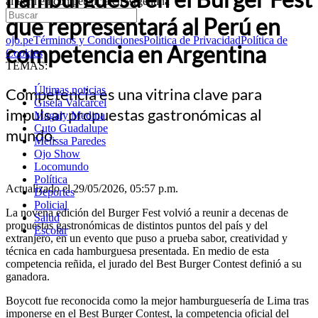
al Perú en competencia en Argentina
que representará al Perú en
ojo.pe
Términos y Condiciones
Política de Privacidad
Política de
competencia en Argentina
Cookies
TEMAS:
Últimas noticias
Competencia es una vitrina clave para
Gisela Valcarcel
impulsar propuestas gastronómicas al
Magaly Medina
Cuto Guadalupe
mundo.
Melissa Paredes
Ojo Show
Locomundo
Política
Actualizado el 29/05/2026, 05:57 p.m.
Deportes
Policial
La novena edición del Burger Fest volvió a reunir a decenas de
Salud
propuestas gastronómicas de distintos puntos del país y del
Escolar
extranjero, en un evento que puso a prueba sabor, creatividad y
técnica en cada hamburguesa presentada. En medio de esta
competencia reñida, el jurado del Best Burger Contest definió a su
ganadora.
Boycott fue reconocida como la mejor hamburguesería de Lima tras
imponerse en el Best Burger Contest, la competencia oficial del