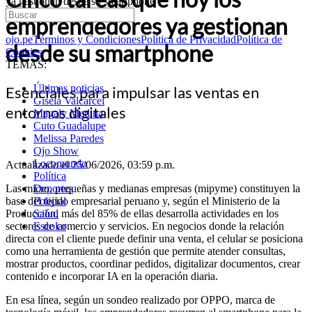
ya gestionan desde su smartphone
emprendedores ya gestionan
ojo.pe
Términos y Condiciones
Política de Privacidad
Política de
desde su smartphone
Cookies
TEMAS:
Últimas noticias
Esenciales para impulsar las ventas en
Gisela Valcarcel
entornos digitales
Magaly Medina
Cuto Guadalupe
Melissa Paredes
Ojo Show
Locomundo
Actualizado el 25/06/2026, 03:59 p.m.
Política
Las micro, pequeñas y medianas empresas (mipyme) constituyen la
Deportes
base del tejido empresarial peruano y, según el Ministerio de la
Policial
Producción, más del 85% de ellas desarrolla actividades en los
Salud
sectores de comercio y servicios. En negocios donde la relación
Escolar
directa con el cliente puede definir una venta, el celular se posiciona
como una herramienta de gestión que permite atender consultas,
mostrar productos, coordinar pedidos, digitalizar documentos, crear
contenido e incorporar IA en la operación diaria.
En esa línea, según un sondeo realizado por OPPO, marca de