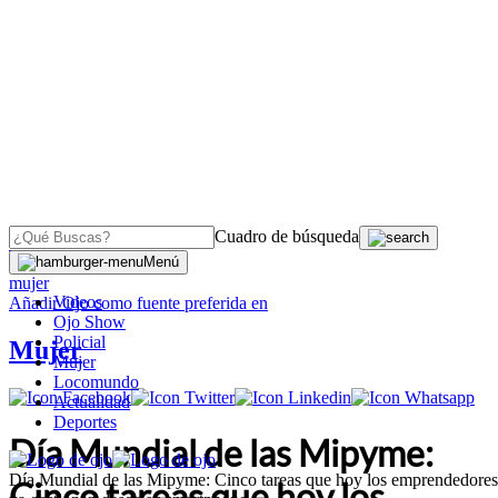
Cuadro de búsqueda
OJO
>
Menú
mujer
Videos
Añadir
Ojo
como fuente preferida en
Ojo Show
Policial
Mujer
Mujer
Locomundo
Actualidad
Deportes
Día Mundial de las Mipyme:
Día Mundial de las Mipyme: Cinco tareas que hoy los emprendedores
Cinco tareas que hoy los