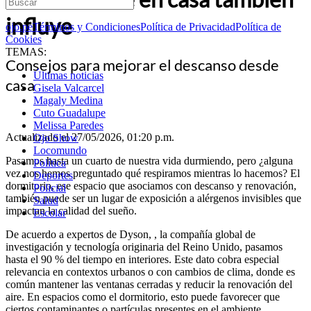
influye
ojo.pe
Términos y Condiciones
Política de Privacidad
Política de
Cookies
TEMAS:
Consejos para mejorar el descanso desde
Últimas noticias
casa
Gisela Valcarcel
Magaly Medina
Cuto Guadalupe
Melissa Paredes
Actualizado el 27/05/2026, 01:20 p.m.
Ojo Show
Locomundo
Pasamos hasta un cuarto de nuestra vida durmiendo, pero ¿alguna
Política
vez nos hemos preguntado qué respiramos mientras lo hacemos? El
Deportes
dormitorio, ese espacio que asociamos con descanso y renovación,
Policial
también puede ser un lugar de exposición a alérgenos invisibles que
Salud
impactan la calidad del sueño.
Escolar
De acuerdo a expertos de Dyson, , la compañía global de
investigación y tecnología originaria del Reino Unido, pasamos
hasta el 90 % del tiempo en interiores. Este dato cobra especial
relevancia en contextos urbanos o con cambios de clima, donde es
común mantener las ventanas cerradas y reducir la renovación del
aire. En espacios como el dormitorio, esto puede favorecer que
ciertos contaminantes o partículas presentes en el ambiente