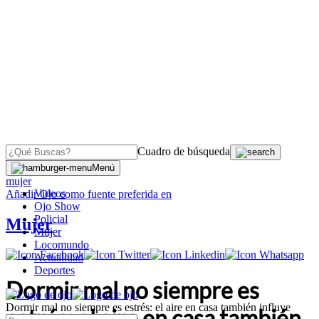
Cuadro de búsqueda
OJO
>
Menú
mujer
Videos
Añadir
Ojo
como fuente preferida en
Ojo Show
Policial
Mujer
Mujer
Locomundo
Actualidad
Deportes
Dormir mal no siempre es
Dormir mal no siempre es estrés: el aire en casa también influye
estrés: el aire en casa también