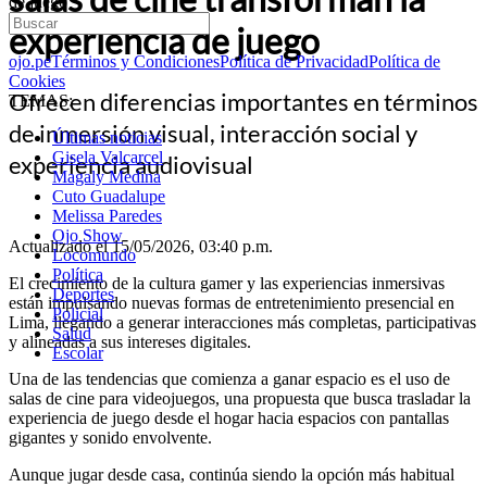
de juego
experiencia de juego
ojo.pe
Términos y Condiciones
Política de Privacidad
Política de
Cookies
Ofrecen diferencias importantes en términos
TEMAS:
de inmersión visual, interacción social y
Últimas noticias
Gisela Valcarcel
experiencia audiovisual
Magaly Medina
Cuto Guadalupe
Melissa Paredes
Ojo Show
Actualizado el 15/05/2026, 03:40 p.m.
Locomundo
Política
El crecimiento de la cultura gamer y las experiencias inmersivas
Deportes
están impulsando nuevas formas de entretenimiento presencial en
Policial
Lima, llegando a generar interacciones más completas, participativas
Salud
y alineadas a sus intereses digitales.
Escolar
Una de las tendencias que comienza a ganar espacio es el uso de
salas de cine para videojuegos, una propuesta que busca trasladar la
experiencia de juego desde el hogar hacia espacios con pantallas
gigantes y sonido envolvente.
Aunque jugar desde casa, continúa siendo la opción más habitual