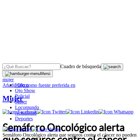
Cuadro de búsqueda
OJO
>
Menú
mujer
Videos
Añadir
Ojo
como fuente preferida en
Ojo Show
Policial
Mujer
Mujer
Locomundo
Actualidad
Deportes
Semáforo Oncológico alerta
Semáforo Oncológico alerta que seguros contra el cáncer no pueden
que seguros contra el cáncer