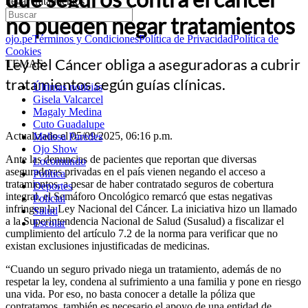
negar tratamientos
no pueden negar tratamientos
ojo.pe
Términos y Condiciones
Política de Privacidad
Política de
Cookies
Ley del Cáncer obliga a aseguradoras a cubrir
TEMAS:
tratamientos según guías clínicas.
Últimas noticias
Gisela Valcarcel
Magaly Medina
Cuto Guadalupe
Actualizado el 05/09/2025, 06:16 p.m.
Melissa Paredes
Ojo Show
Ante las denuncias de pacientes que reportan que diversas
Locomundo
aseguradoras privadas en el país vienen negando el acceso a
Política
tratamientos, a pesar de haber contratado seguros de cobertura
Deportes
integral, el Semáforo Oncológico remarcó que estas negativas
Policial
infringen la Ley Nacional del Cáncer. La iniciativa hizo un llamado
Salud
a la Superintendencia Nacional de Salud (Susalud) a fiscalizar el
Escolar
cumplimiento del artículo 7.2 de la norma para verificar que no
existan exclusiones injustificadas de medicinas.
“Cuando un seguro privado niega un tratamiento, además de no
respetar la ley, condena al sufrimiento a una familia y pone en riesgo
una vida. Por eso, no basta conocer a detalle la póliza que
contratamos, también es necesario el apoyo de una entidad de