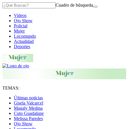
Cuadro de búsqueda
Videos
Ojo Show
Policial
Mujer
Locomundo
Actualidad
Deportes
TEMAS:
Últimas noticias
Gisela Valcarcel
Magaly Medina
Cuto Guadalupe
Melissa Paredes
Ojo Show
Locomundo