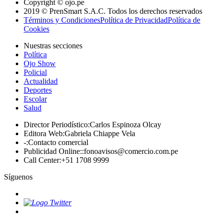
Copyright © ojo.pe
2019 © PrenSmart S.A.C. Todos los derechos reservados
Términos y Condiciones
Política de Privacidad
Política de
Cookies
Nuestras secciones
Política
Ojo Show
Policial
Actualidad
Deportes
Escolar
Salud
Director Periodístico
:
Carlos Espinoza Olcay
Editora Web
:
Gabriela Chiappe Vela
-
:
Contacto comercial
Publicidad Online:
:
fonoavisos@comercio.com.pe
Call Center
:
+51 1708 9999
Síguenos