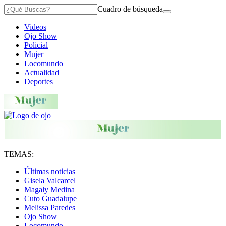
Cuadro de búsqueda
Videos
Ojo Show
Policial
Mujer
Locomundo
Actualidad
Deportes
TEMAS:
Últimas noticias
Gisela Valcarcel
Magaly Medina
Cuto Guadalupe
Melissa Paredes
Ojo Show
Locomundo