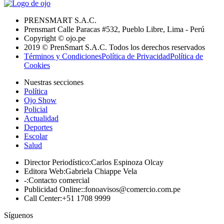
PRENSMART S.A.C.
Prensmart Calle Paracas #532, Pueblo Libre, Lima - Perú
Copyright © ojo.pe
2019 © PrenSmart S.A.C. Todos los derechos reservados
Términos y Condiciones
Política de Privacidad
Política de
Cookies
Nuestras secciones
Política
Ojo Show
Policial
Actualidad
Deportes
Escolar
Salud
Director Periodístico
:
Carlos Espinoza Olcay
Editora Web
:
Gabriela Chiappe Vela
-
:
Contacto comercial
Publicidad Online:
:
fonoavisos@comercio.com.pe
Call Center
:
+51 1708 9999
Síguenos