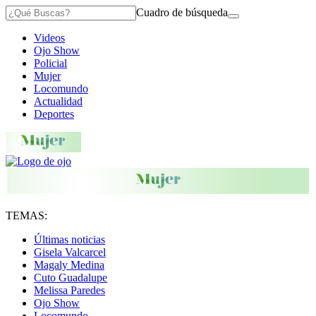
Cuadro de búsqueda
Videos
Ojo Show
Policial
Mujer
Locomundo
Actualidad
Deportes
TEMAS:
Últimas noticias
Gisela Valcarcel
Magaly Medina
Cuto Guadalupe
Melissa Paredes
Ojo Show
Locomundo