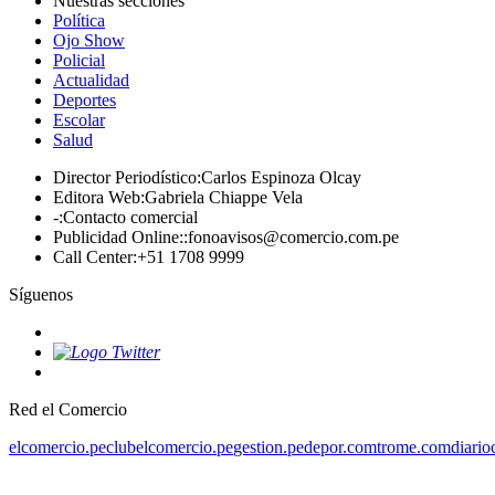
Nuestras secciones
Política
Ojo Show
Policial
Actualidad
Deportes
Escolar
Salud
Director Periodístico
:
Carlos Espinoza Olcay
Editora Web
:
Gabriela Chiappe Vela
-
:
Contacto comercial
Publicidad Online:
:
fonoavisos@comercio.com.pe
Call Center
:
+51 1708 9999
Síguenos
Red el Comercio
elcomercio.pe
clubelcomercio.pe
gestion.pe
depor.com
trome.com
diario