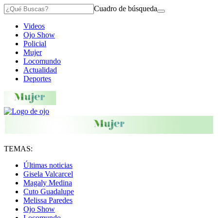
Cuadro de búsqueda
Videos
Ojo Show
Policial
Mujer
Locomundo
Actualidad
Deportes
TEMAS:
Últimas noticias
Gisela Valcarcel
Magaly Medina
Cuto Guadalupe
Melissa Paredes
Ojo Show
Locomundo