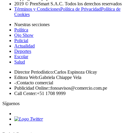
2019 © PrenSmart S.A.C. Todos los derechos reservados
Términos y Condiciones
Política de Privacidad
Política de
Cookies
Nuestras secciones
Política
Ojo Show
Policial
Actualidad
Deportes
Escolar
Salud
Director Periodístico
:
Carlos Espinoza Olcay
Editora Web
:
Gabriela Chiappe Vela
-
:
Contacto comercial
Publicidad Online:
:
fonoavisos@comercio.com.pe
Call Center
:
+51 1708 9999
Síguenos